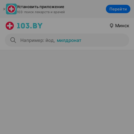
Установить приложение
Перейти
103: поиск лекарств и врачей
Минск
Например: йод
,
милдронат