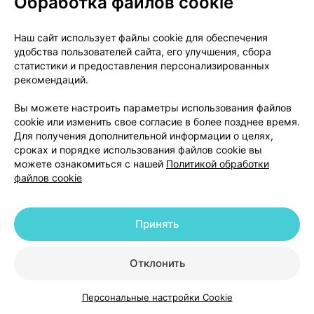
Обработка файлов cookie
внутривенного введения, представляет собой
порошок белого или почти белого цвета. По 500
Наш сайт использует файлы cookie для обеспечения
мг/100 мг или по 1000 мг/200 мг во флаконы
удобства пользователей сайта, его улучшения, сбора
вместимостью 20 мл, укупоренные пробками
статистики и предоставления персонализированных
резиновыми. Флаконы обкатывают колпачками
рекомендаций.
алюминиевыми, или комбинированными, или
алюмопластиковыми, или комбинированными из
Вы можете настроить параметры использования файлов
cookie или изменить свое согласие в более позднее время.
алюминия и пластмассы. На флакон наклеивают
Для получения дополнительной информации о целях,
этикетку самоклеящуюся. 1 флакон или 5 флаконов
сроках и порядке использования файлов cookie вы
вместе с листком-вкладышем помещают в пачку
можете ознакомиться с нашей
Политикой обработки
из картона.
файлов cookie
Упаковка для стационаров: 40 флаконов с одним
листком-вкладышем в групповые коробки.
Принять
Условия отпуска
Отклонить
По рецепту.
Персональные настройки Cookie
Каталог
Корзина
Избранное
Профиль