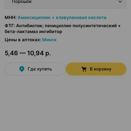
Порошок
МНН
:
Амоксициллин + клавулановая кислота
ФТГ
:
Антибиотик; пенициллин полусинтетический +
бета-лактамаз ингибитор
Цены в аптеках
:
Минск
5,46 — 10,94 р.
Где купить
В корзину