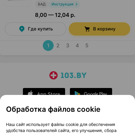
БАД
Инструкция
8,00 — 12,04 р.
Где купить
В корзину
1
2
3
4
5
Обработка файлов cookie
О проекте
Новости проекта
Наш сайт использует файлы cookie для обеспечения
удобства пользователей сайта, его улучшения, сбора
Размещение рекламы
Медицинский маркетинг