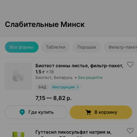
Слабительные Минск
Все формы
Таблетки
Порошок
Фильтр-паке
Биотест сенны листья, фильтр-пакет
,
1.5 г
×
18
Биотест
, Беларусь
•
без рецепта
БАД
Инструкция
7,15 — 8,82 р.
Где купить
В корзину
Гуттасил пикосульфат натрия м,