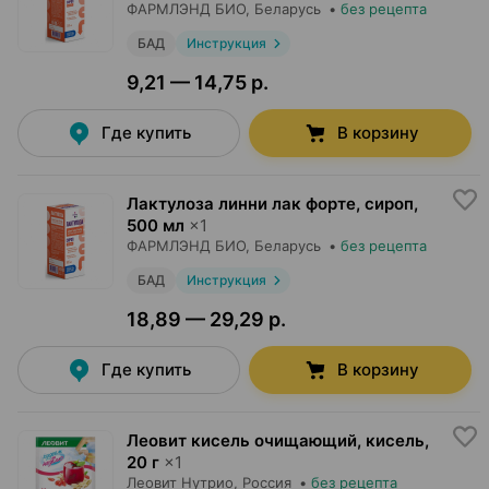
ФАРМЛЭНД БИО
, Беларусь
•
без рецепта
БАД
Инструкция
9,21 — 14,75 р.
Где купить
В корзину
Лактулоза линни лак форте, сироп
,
500 мл
×
1
ФАРМЛЭНД БИО
, Беларусь
•
без рецепта
БАД
Инструкция
18,89 — 29,29 р.
Где купить
В корзину
Леовит кисель очищающий, кисель
,
20 г
×
1
Леовит Нутрио
, Россия
•
без рецепта