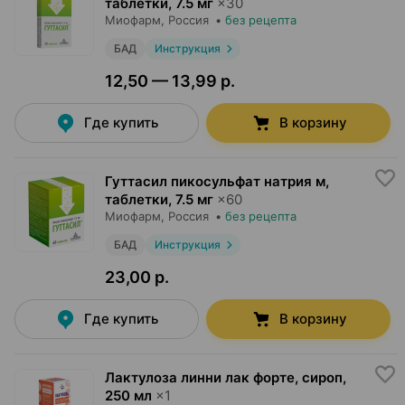
таблетки
,
7.5 мг
×
30
Миофарм
, Россия
•
без рецепта
БАД
Инструкция
12,50 — 13,99 р.
Где купить
В корзину
Гуттасил пикосульфат натрия м,
таблетки
,
7.5 мг
×
60
Миофарм
, Россия
•
без рецепта
БАД
Инструкция
23,00 р.
Где купить
В корзину
Лактулоза линни лак форте, сироп
,
250 мл
×
1