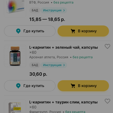
ВТФ
, Россия
•
без рецепта
БАД
Инструкция
15,85 — 18,65 р.
Где купить
В корзину
L-карнитин + зеленый чай, капсулы
×
60
Арсенал атлета
, Россия
•
без рецепта
БАД
Инструкция
30,60 р.
Где купить
В корзину
L-карнитин + таурин слим, капсулы
×
60
Фармгрупп
, Россия
•
без рецепта