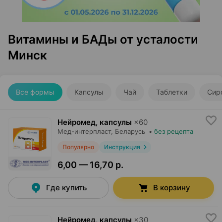
Витамины и БАДы от усталости
Минск
Все формы
Капсулы
Чай
Таблетки
Сир
Нейромед, капсулы
×
60
Мед-интерпласт
, Беларусь
•
без рецепта
Популярно
Инструкция
6,00 — 16,70 р.
Где купить
В корзину
Нейромед, капсулы
×
30