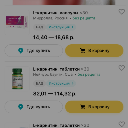
L-карнитин, капсулы
×
30
Мирролла
, Россия
•
без рецепта
БАД
Инструкция
14,40 — 18,68 р.
Где купить
В корзину
L-карнитин, таблетки
×
30
Нейчурс баунти
, Сша
•
без рецепта
БАД
Инструкция
82,01 — 114,32 р.
Где купить
В корзину
L-карнитин, таблетки
×
30