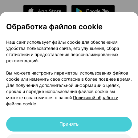
Обработка файлов cookie
О проекте
Новости проекта
Наш сайт использует файлы cookie для обеспечения
удобства пользователей сайта, его улучшения, сбора
Размещение рекламы
Медицинский маркетинг
статистики и предоставления персонализированных
Публичный договор
Доставка
рекомендаций.
Пользовательское соглашение
Вы можете настроить параметры использования файлов
Способы оплаты
Вакансии
Партнеры
cookie или изменить свое согласие в более позднее время.
Написать руководителю 103.by
Для получения дополнительной информации о целях,
сроках и порядке использования файлов cookie вы
Написать в поддержку
можете ознакомиться с нашей
Политикой обработки
Персональные настройки Cookie
файлов cookie
Обработка персональных данных
Принять
© 2026 ООО «Артокс Лаб», УНП 191700409 | 220012, Республика Беларусь,
г. Минск, улица Толбухина, 2, пом. 16 | help@103.by
|
Служба поддержки