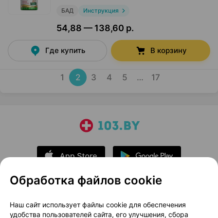
БАД
Инструкция
54,88 — 138,60 р.
Где купить
В корзину
1
2
3
4
5
…
17
Обработка файлов cookie
О проекте
Новости проекта
Наш сайт использует файлы cookie для обеспечения
удобства пользователей сайта, его улучшения, сбора
Размещение рекламы
Медицинский маркетинг