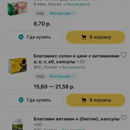
В-Мин
, Россия
•
без рецепта
БАД
Инструкция
6,70 р.
Где купить
В корзину
Благомакс селен и цинк с витаминами
а; е; с; в6, капсулы
×
30
ВИС
, Россия
•
без рецепта
БАД
Инструкция
15,60 — 21,58 р.
Где купить
В корзину
Благомин витамин н (биотин), капсулы
×
90