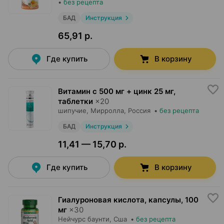
•
без рецепта
БАД
Инструкция
65,91 р.
Где купить
В корзину
Витамин с 500 мг + цинк 25 мг,
таблетки
×
20
шипучие,
Мирролла
, Россия
•
без рецепта
БАД
Инструкция
11,41 — 15,70 р.
Где купить
В корзину
Гиалуроновая кислота, капсулы
,
100
мг
×
30
Нейчурс баунти
, Сша
•
без рецепта