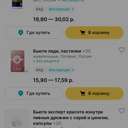
ВИС
, Россия
•
без рецепта
БАД
Инструкция
19,90 — 30,02 р.
Где купить
В корзину
Бьюти леди, пастилки
×
30
жевательные,
Полярис
, Россия
•
без рецепта
БАД
Инструкция
15,90 — 17,59 р.
Где купить
В корзину
Бьюти эксперт красота изнутри
пивные дрожжи с серой и цинком,
капсулы
×
30