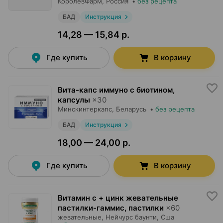
КоролёвФарм
, Россия
•
без рецепта
БАД
Инструкция
14,28 — 15,84 р.
Где купить
В корзину
Вита-капс иммуно с биотином,
капсулы
×
30
Минскинтеркапс
, Беларусь
•
без рецепта
БАД
Инструкция
18,00 — 24,00 р.
Где купить
В корзину
Витамин с + цинк жевательные
пастилки-гаммис, пастилки
×
60
жевательные,
Нейчурс баунти
, Сша