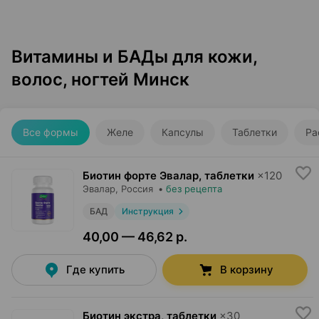
Витамины и БАДы для кожи,
волос, ногтей Минск
Все формы
Желе
Капсулы
Таблетки
Ра
Биотин форте Эвалар, таблетки
×
120
Эвалар
, Россия
•
без рецепта
БАД
Инструкция
40,00 — 46,62 р.
Где купить
В корзину
Биотин экстра, таблетки
×
30