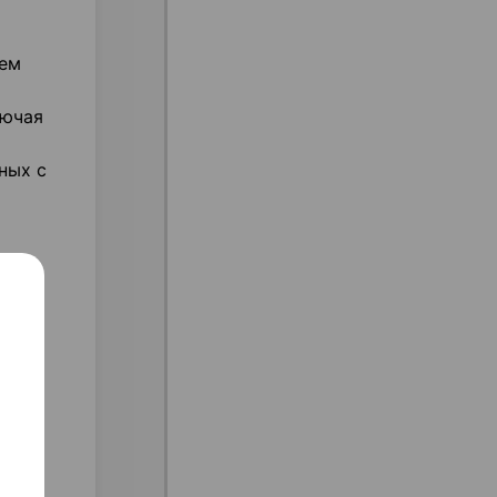
тем
лючая
ных с