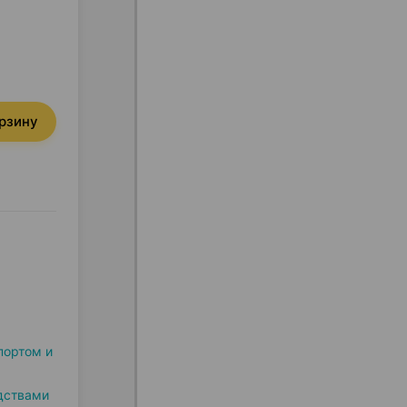
орзину
портом и
дствами