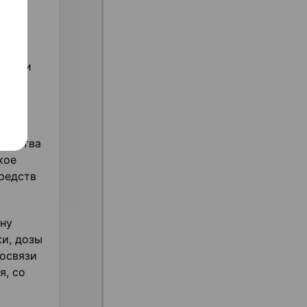
ия
ости и
пию
шинства
кое
редств
ну
и, дозы
мосвязи
я, со