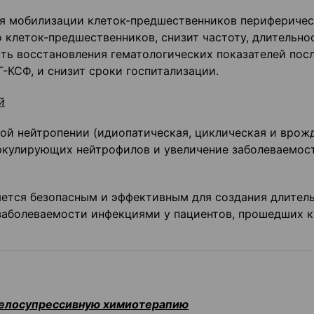
ля мобилизации клеток-предшественников перифериче
о клеток-предшественников, снизит частоту, длительно
ть восстановления гематологических показателей пос
-КСФ, и снизит сроки госпитализации.
й
й нейтропении (идиопатическая, циклическая и врож
иркулирующих нейтрофилов и увеличение заболеваемос
яется безопасным и эффективным для создания длител
заболеваемости инфекциями у пациентов, прошедших к
иелосупрессивную химиотерапию