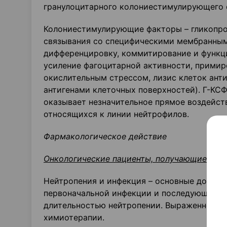
гранулоцитарного колониестимулирующего 
Колониестимулирующие факторы – гликопро
связывания со специфическими мембранны
дифференцировку, коммитирование и функц
усиление фагоцитарной активности, примир
окислительным стрессом, лизис клеток анти
антигенами клеточных поверхностей). Г-КСФ
оказывает незначительное прямое воздействие
относящихся к линии нейтрофилов.
Фармакологическое действие
Онкологические пациенты, получающие ми
Нейтропения и инфекция – основные дозол
первоначальной инфекции и последующих о
длительностью нейтропении. Выраженность 
химиотерапии.