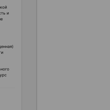
ской
сть и
ле
денная)
ти
ьного
урс