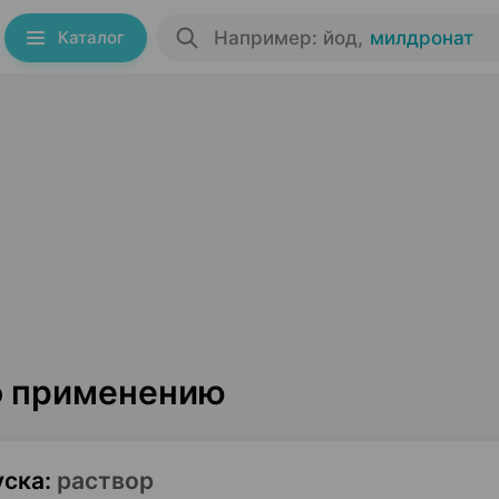
Каталог
Например: йод
,
милдронат
о применению
уска
:
раствор