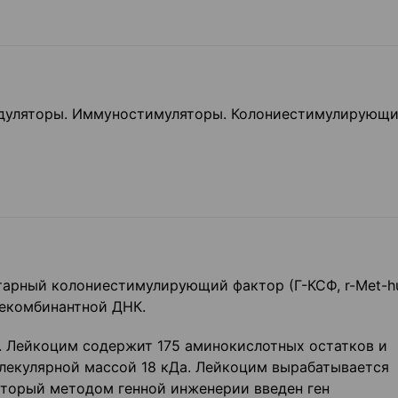
дуляторы. Иммуностимуляторы. Колониестимулирующ
тарный колониестимулирующий фактор (Г-КСФ, r-Met-h
рекомбинантной ДНК.
. Лейкоцим содержит 175 аминокислотных остатков и
лекулярной массой 18 кДа. Лейкоцим вырабатывается
который методом генной инженерии введен ген