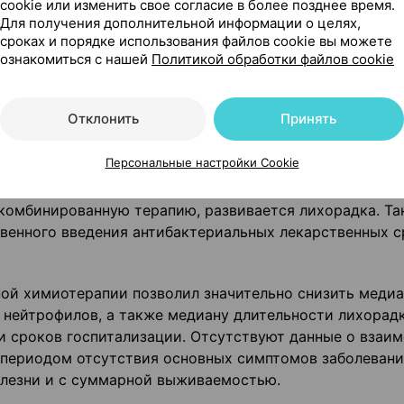
cookie или изменить свое согласие в более позднее время.
лейкоцима была доказана для ускорения восстановлен
Для получения дополнительной информации о целях,
сроках и порядке использования файлов cookie вы можете
ов химиотерапии. Преимуществом терапии является
ознакомиться с нашей
Политикой обработки файлов cookie
я при фебрильной нейтропении, снижение сроков
лекарственных средств. Отличия по частоте выживаем
ыли установлены.
Отклонить
Принять
ающие индукционную или комбинированную химиотера
Персональные настройки Cookie
ейкозом, получающих индукционную терапию, и у боль
комбинированную терапию, развивается лихорадка. Та
ивенного введения антибактериальных лекарственных с
ой химиотерапии позволил значительно снизить медиа
 нейтрофилов, а также медиану длительности лихорадк
и сроков госпитализации. Отсутствуют данные о взаи
 периодом отсутствия основных симптомов заболевани
олезни и с суммарной выживаемостью.