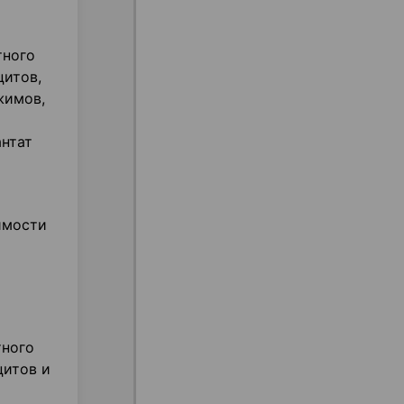
тного
цитов,
жимов,
нтат
имости
тного
цитов и