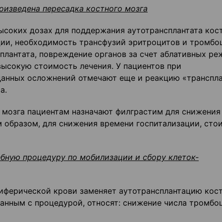
оизведена пересадка костного мозга
соких дозах для поддержания аутотрансплантата кос
ции, необходимость трансфузий эритроцитов и тромбо
плантата, повреждение органов за счет аблативных ре
высокую стоимость лечения. У пациентов при
данных осложнений отмечают еще и реакцию «транспла
а.
о мозга пациентам назначают филграстим для снижения
 образом, для снижения времени госпитализации, сто
бную процедуру по мобилизации и сбору клеток-
иферической крови заменяет аутотрансплантацию кос
занным с процедурой, относят: снижение числа тромбо