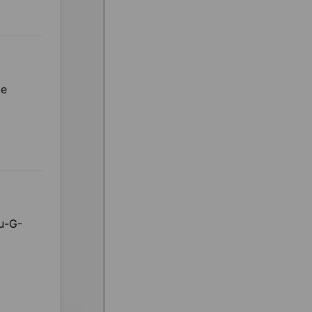
ие
u-G-