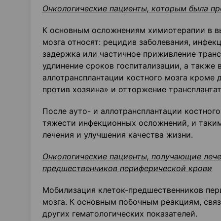
Онкологические пациенты, которым была пр
К основным осложнениям химиотерапии в вы
мозга относят: рецидив заболевания, инфек
задержка или частичное приживление транс
удлинение сроков госпитализации, а также 
аллотрансплантации костного мозга кроме 
против хозяина» и отторжение трансплантат
После ауто- и аллотрансплантации костног
тяжести инфекционных осложнений, и таким
лечения и улучшения качества жизни.
Онкологические пациенты, получающие лече
предшественников периферической крови
Мобилизация клеток-предшественников пер
мозга. К основным побочным реакциям, свя
других гематологических показателей.