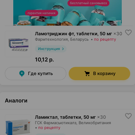
Ламотриджин фт, таблетки
,
50 мг
×
30
Фармтехнология
, Беларусь
•
по рецепту
Инструкция
10,12 р.
Где купить
В корзину
Аналоги
Ламиктал, таблетки
,
50 мг
×
30
ГСК Фармасьютикалз
, Великобритания
•
по рецепту