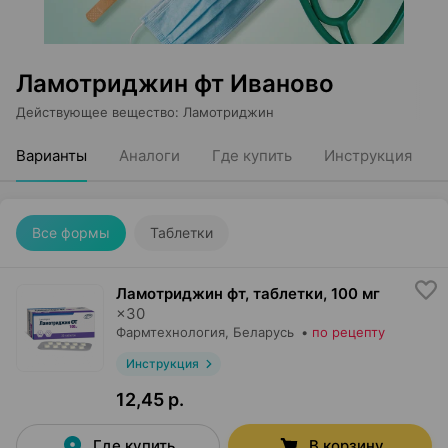
Ламотриджин фт Иваново
Действующее вещество
:
Ламотриджин
Варианты
Аналоги
Где купить
Инструкция
Все формы
Таблетки
Ламотриджин фт, таблетки
,
100 мг
×
30
Фармтехнология
, Беларусь
•
по рецепту
Инструкция
12,45 р.
Где купить
В корзину