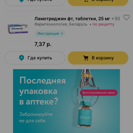
Ламотриджин фт, таблетки
,
25 мг
×
30
Фармтехнология
, Беларусь
•
по рецепту
Инструкция
7,37 р.
Где купить
В корзину