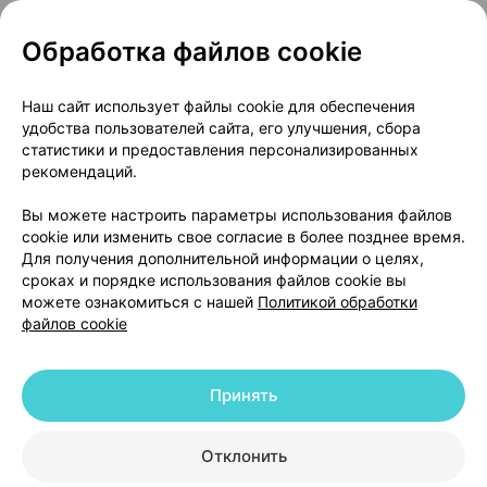
Обработка файлов cookie
О проекте
Новости проекта
Наш сайт использует файлы cookie для обеспечения
удобства пользователей сайта, его улучшения, сбора
Размещение рекламы
Медицинский маркетинг
статистики и предоставления персонализированных
Публичный договор
Доставка
рекомендаций.
Пользовательское соглашение
Вы можете настроить параметры использования файлов
Способы оплаты
Вакансии
Партнеры
cookie или изменить свое согласие в более позднее время.
Написать руководителю 103.by
Для получения дополнительной информации о целях,
сроках и порядке использования файлов cookie вы
Написать в поддержку
можете ознакомиться с нашей
Политикой обработки
Персональные настройки Cookie
файлов cookie
Обработка персональных данных
Принять
© 2026 ООО «Артокс Лаб», УНП 191700409 | 220012, Республика Беларусь,
г. Минск, улица Толбухина, 2, пом. 16 | help@103.by
|
Служба поддержки
+375 291212755
Отклонить