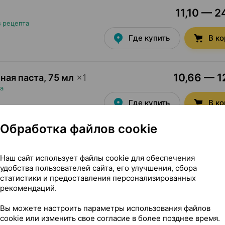
11,10 — 2
1
з рецепта
Где купить
В к
10,66 — 1
бная паста
,
75 мл
×
1
а
Где купить
В к
Обработка файлов cookie
6,70 — 8
убная паста
,
50 мл
×
1
а
Наш сайт использует файлы cookie для обеспечения
Где купить
В к
удобства пользователей сайта, его улучшения, сбора
статистики и предоставления персонализированных
рекомендаций.
7,16 — 1
убная паста
,
75 мл
×
1
Вы можете настроить параметры использования файлов
а
cookie или изменить свое согласие в более позднее время.