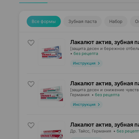
Все формы
Зубная паста
Набор
О
Лакалют актив, зубная п
[защита десен и бережное отбел
•
без рецепта
Инструкция
Лакалют актив, зубная п
[защита десен и снижение чувств
Германия
•
без рецепта
Инструкция
Лакалют актив, зубная п
Др. Тайсс
, Германия
•
без рецепт