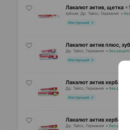
Лакалют актив, щетка
×
зубная,
Др. Тайсс
, Германия
•
бе
Инструкция
Лакалют актив плюс, зу
Др. Тайсс
, Германия
•
без рецепт
Инструкция
Лакалют актив хербал, з
Др. Тайсс
, Германия
•
без рецепт
Инструкция
Лакалют актив хербал, з
Др. Тайсс
, Германия
•
без рецепт