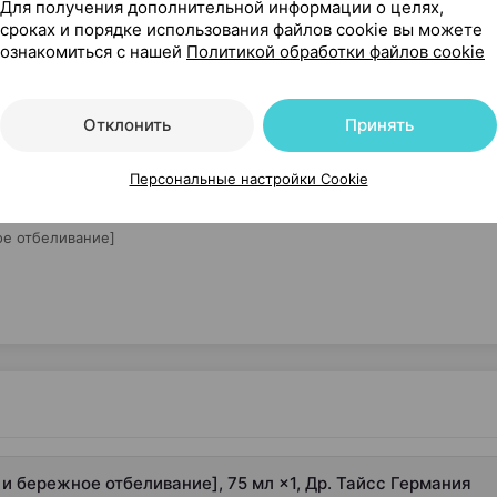
Для получения дополнительной информации о целях,
Где купить
В к
сроках и порядке использования файлов cookie вы можете
ознакомиться с нашей
Политикой обработки файлов cookie
Отклонить
Принять
Персональные настройки Cookie
ережное отбеливание], 75 мл ×1, Др. Тайсс Германия
ое отбеливание]
и бережное отбеливание], 75 мл ×1, Др. Тайсс Германия