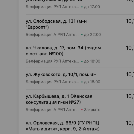
Белфармация РУП Аптека №21
до 17:00
10,
ул. Слободская, д. 131 (м-н
"Евроопт")
Белфармация А РУП Аптека №113
до 22:00
10,
ул. Чкалова, д. 17, пом. 34 (рядом
с ост. авт. №100)
Белфармация РУП Аптека №8
до 18:00
10,
ул. Жуковского, д. 10/1, пом. 6Н
Белфармация РУП Аптека №97
до 18:00
10,
ул. Карбышева, д. 1 (Женская
консультация п-ки №27)
Белфармация А РУП Аптека №55
Закрыто
10,
ул. Орловская, д. 66/9 (ГУ РНПЦ
«Мать и дитя», корп. 9, 2-й этаж)