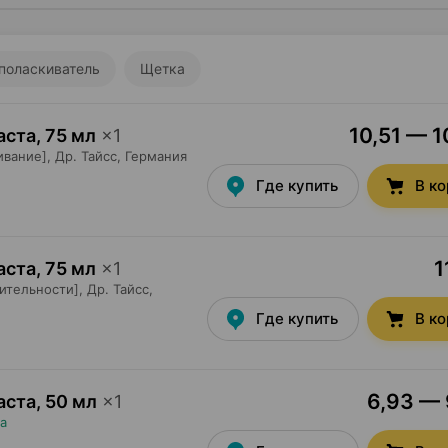
поласкиватель
Щетка
10,51 — 1
аста
,
75 мл
×
1
ивание],
Др. Тайсс
, Германия
Где купить
В к
1
аста
,
75 мл
×
1
ительности],
Др. Тайсс
,
Где купить
В к
6,93 — 
аста
,
50 мл
×
1
а