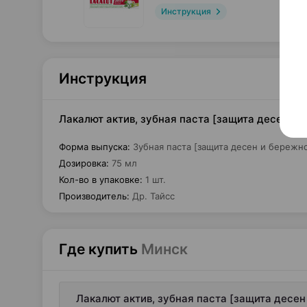
Инструкция
Инструкция
Лакалют актив, зубная паста [защита десен и б
Форма выпуска
:
Зубная паста [защита десен и бережн
Дозировка
:
75 мл
Кол-во в упаковке
:
1 шт.
Производитель
:
Др. Тайсс
Где купить
Минск
Лакалют актив, зубная паста [защита десен 