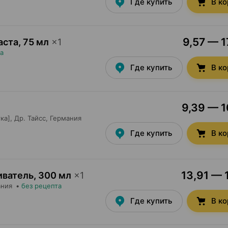
Где купить
В к
9,57 — 1
аста
,
75 мл
×
1
а
Где купить
В к
9,39 — 1
ка],
Др. Тайсс
, Германия
Где купить
В к
13,91 — 1
иватель
,
300 мл
×
1
ания
•
без рецепта
Где купить
В к