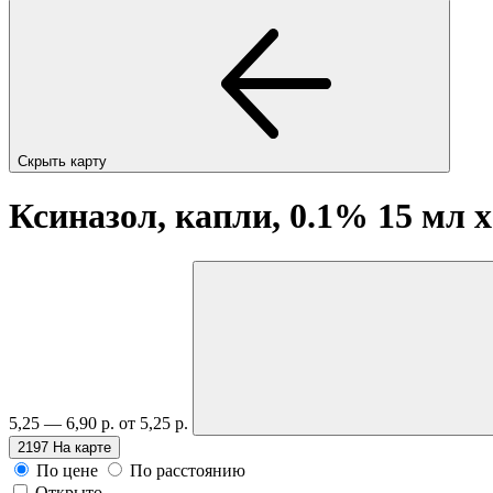
Скрыть карту
Ксиназол, капли, 0.1% 15 мл
x
5,25 — 6,90 р.
от 5,25 р.
2197
На карте
По цене
По расстоянию
Открыто