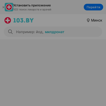
Установить приложение
Перейти
103: поиск лекарств и врачей
Минск
Например: йод
,
милдронат