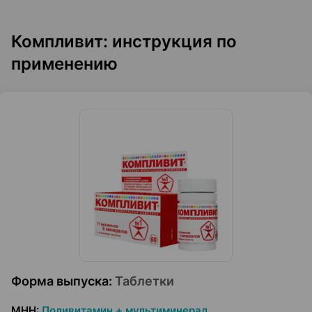
Компливит: инструкция по
применению
Форма выпуска
:
Таблетки
МНН
:
Поливитамин + мультиминерал