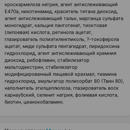
кроскармелоза натрия, агент антислеживающий
Е470а, никотинамид, краситель титана диоксид,
агент антислеживающий тальк, марганца сульфата
моногидрат, кальция пантотенат, тиоктовая
(липоевая) кислота, ретинола ацетат,
глазирователь полиэтиленгликоль, ?-токоферола
ацетат, меди сульфата пентагидрат, пиридоксина
гидрохлорид, агент антислеживающий кремния
диоксид, рибофлавин, стабилизатор
мальтодекстрин, стабилизатор
модифицированный пищевой крахмал, тиамина
гидрохлорид, эмульгатор полисорбат 80 (Твин 80),
наполнитель этилцеллюлоза, глазирователь воск
карнаубский, селенит натрия, фолиевая кислота,
биотин, цианокобаламин.