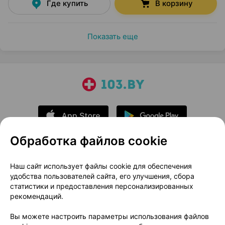
Где купить
В корзину
Показать еще
Обработка файлов cookie
О проекте
Новости проекта
Наш сайт использует файлы cookie для обеспечения
удобства пользователей сайта, его улучшения, сбора
Размещение рекламы
Медицинский маркетинг
статистики и предоставления персонализированных
Публичный договор
Доставка
рекомендаций.
Пользовательское соглашение
Вы можете настроить параметры использования файлов
Способы оплаты
Вакансии
Партнеры