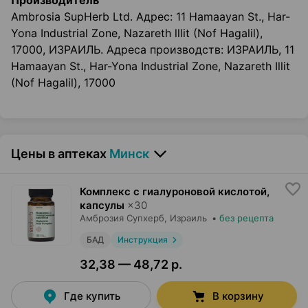
Производитель
Ambrosia SupHerb Ltd. Адрес: 11 Hamaayan St., Har-
Yona Industrial Zone, Nazareth lllit (Nof Hagalil),
17000, ИЗРАИЛЬ. Адреса производств: ИЗРАИЛЬ, 11
Hamaayan St., Har-Yona Industrial Zone, Nazareth Illit
(Nof Hagalil), 17000
Цены в аптеках
Минск
Комплекс с гиалуроновой кислотой,
капсулы
×
30
Амброзия Супхерб
, Израиль
•
без рецепта
БАД
Инструкция
32,38 — 48,72 р.
Где купить
В корзину