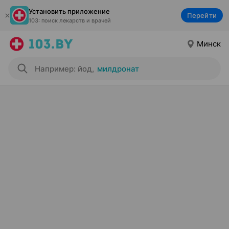
Установить приложение
Перейти
103: поиск лекарств и врачей
Минск
Например: йод
,
милдронат