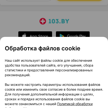
Обработка файлов cookie
О проекте
Новости проекта
Наш сайт использует файлы cookie для обеспечения
удобства пользователей сайта, его улучшения, сбора
Размещение рекламы
Медицинский маркетинг
статистики и предоставления персонализированных
Публичный договор
Доставка
рекомендаций.
Пользовательское соглашение
Вы можете настроить параметры использования файлов
Способы оплаты
Вакансии
Партнеры
cookie или изменить свое согласие в более позднее время.
Написать руководителю 103.by
Для получения дополнительной информации о целях,
сроках и порядке использования файлов cookie вы
Написать в поддержку
можете ознакомиться с нашей
Политикой обработки
Персональные настройки Cookie