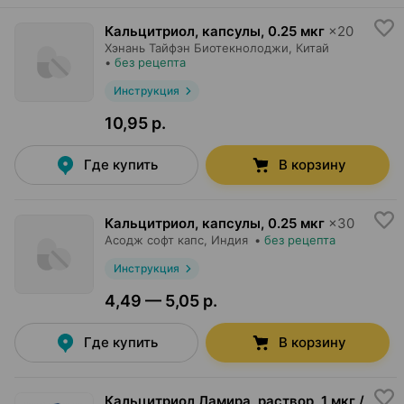
Кальцитриол, капсулы
,
0.25 мкг
×
20
Хэнань Тайфэн Биотекнолоджи
, Китай
•
без рецепта
Инструкция
10,95 р.
Где купить
В корзину
Кальцитриол, капсулы
,
0.25 мкг
×
30
Асодж софт капс
, Индия
•
без рецепта
Инструкция
4,49 — 5,05 р.
Где купить
В корзину
Кальцитриол Ламира, раствор
,
1 мкг /