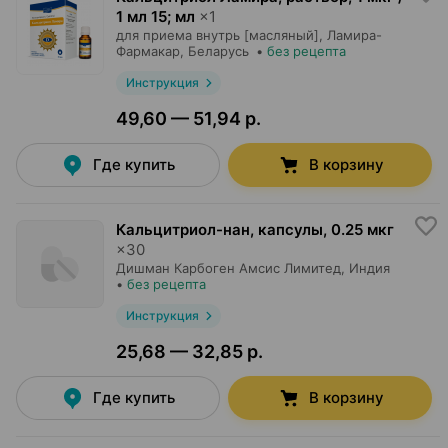
1 мл 15; мл
×
1
для приема внутрь [масляный],
Ламира-
Фармакар
, Беларусь
•
без рецепта
Инструкция
49,60 — 51,94 р.
Где купить
В корзину
Кальцитриол-нан, капсулы
,
0.25 мкг
×
30
Дишман Карбоген Амсис Лимитед
, Индия
•
без рецепта
Инструкция
25,68 — 32,85 р.
Где купить
В корзину