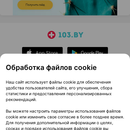
Обработка файлов cookie
О проекте
Новости проекта
Наш сайт использует файлы cookie для обеспечения
удобства пользователей сайта, его улучшения, сбора
Размещение рекламы
Медицинский маркетинг
статистики и предоставления персонализированных
Публичный договор
Доставка
рекомендаций.
Пользовательское соглашение
Вы можете настроить параметры использования файлов
Способы оплаты
Вакансии
Партнеры
cookie или изменить свое согласие в более позднее время.
Написать руководителю 103.by
Для получения дополнительной информации о целях,
сроках и порядке использования файлов cookie вы