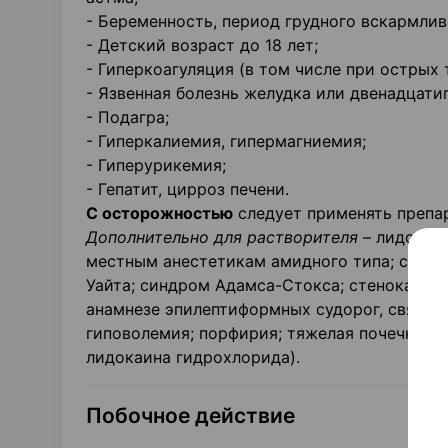
- Беременность, период грудного вскармлив
- Детский возраст до 18 лет;
- Гиперкоагуляция (в том числе при острых 
- Язвенная болезнь желудка или двенадцати
- Подагра;
- Гиперкалиемия, гипермагниемия;
- Гиперурикемия;
- Гепатит, цирроз печени.
С осторожностью
следует применять препар
Дополнительно для растворителя
– лидокаин
местным анестетикам амидного типа; синдр
Уайта; синдром Адамса-Стокса; стенокарди
анамнезе эпилептиформных судорог, связан
гиповолемия; порфирия; тяжелая почечная 
лидокаина гидрохлорида).
Побочное действие