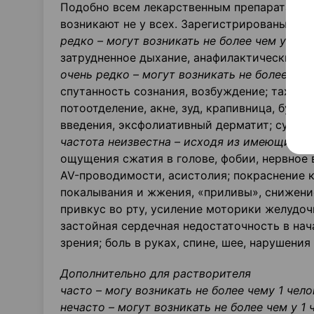
Подобно всем лекарственным препаратам К
возникают не у всех. Зарегистрированы сл
редко – могут возникать не более чем у 1 че
затрудненное дыхание, анафилактический шо
очень редко – могут возникать не более чем 
спутанность сознания, возбуждение; тахика
потоотделение, акне, зуд, крапивница, булл
введения, эксфолиативный дерматит; судорог
частота неизвестна –
исходя из имеющихся 
ощущения сжатия в голове, фобии, нервное 
AV-проводимости, асистолия; покраснение 
покалывания и жжения, «приливы», снижени
привкус во рту, усиление моторики желудоч
застойная сердечная недостаточность в нач
зрения; боль в руках, спине, шее, нарушени
Дополнительно для растворителя
часто – могу возникать не более чему 1 чело
нечасто – могут возникать не более чем у 1 