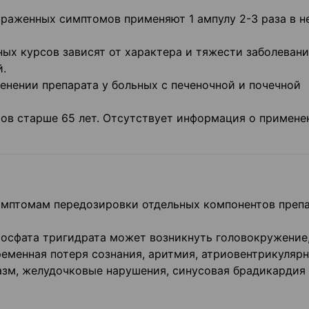
ыраженных симптомов применяют 1 ампулу 2-3 раза в н
ых курсов зависят от характера и тяжести заболевани
й.
енении препарата у больных с печеночной и почечной
тов старше 65 лет. Отсутствует информация о примене
мптомам передозировки отдельных компонентов препа
осфата тригидрата может возникнуть головокружение
еменная потеря сознания, аритмия, атриовентрикуляр
оспазм, желудочковые нарушения, синусовая брадикардия