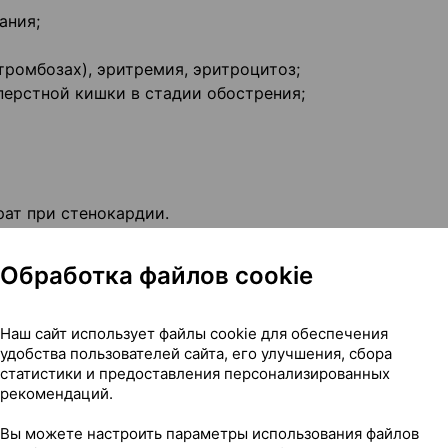
ания;
тромбозах), эритремия, эритроцитоз;
перстной кишки в стадии обострения;
ат при стенокардии.
а гидрохлорид: повышенная чувствительность к друг
ом слабости синусового узла; синдром Вольфа-Паркин
Обработка файлов cookie
я напряжения высокого функционального класса; налич
ных с введением лидокаина гидрохлорида; миастения;
недостаточность (см. также инструкцию по применени
Наш сайт использует файлы cookie для обеспечения
удобства пользователей сайта, его улучшения, сбора
статистики и предоставления персонализированных
рекомендаций.
Вы можете настроить параметры использования файлов