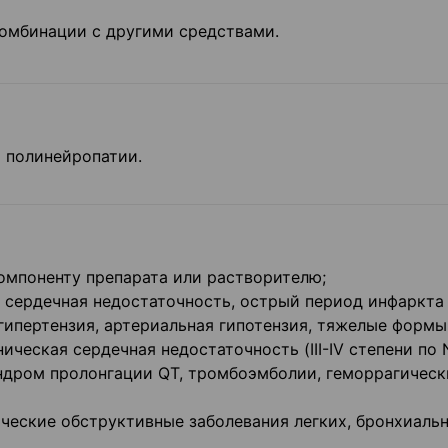
комбинации с другими средствами.
 полинейропатии.
омпоненту препарата или растворителю;
я сердечная недостаточность, острый период инфаркта
гипертензия, артериальная гипотензия, тяжелые формы
оническая сердечная недостаточность (III-IV степени по
ндром пролонгации QT, тромбоэмболии, геморрагическ
ические обструктивные заболевания легких, бронхиаль