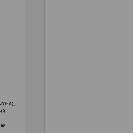
 NYHA),
ий
ная