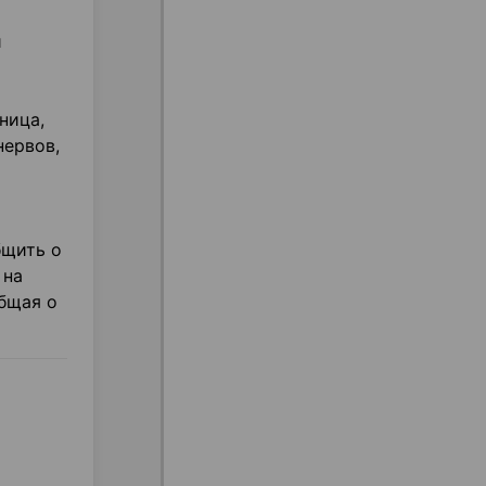
и
ница,
нервов,
бщить о
 на
бщая о