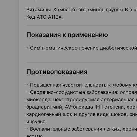
Витамины. Комплекс витаминов группы В в 
Код АТС А11ЕХ.
Показания к применению
- Симптоматическое лечение диабетической
Противопоказания
- Повышенная чувствительность к любому к
- Сердечно-сосудистые заболевания: остра
миокарда, неконтролируемая артериальная 
брадиаритмий, AV-блокада II-III степени, хр
кардиогенный шок и другие виды шоков, си
инсульт;
- Воспалительные заболевания легких, хрон
астма;