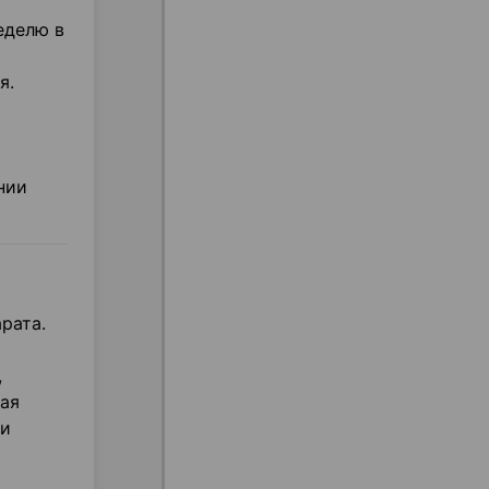
еделю в
я.
нии
рата.
,
ная
 и