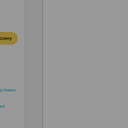
орзину
дствами
дью