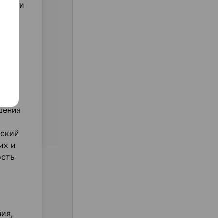
ко они
,
е
о:
шения
еский
их и
ость
ия,