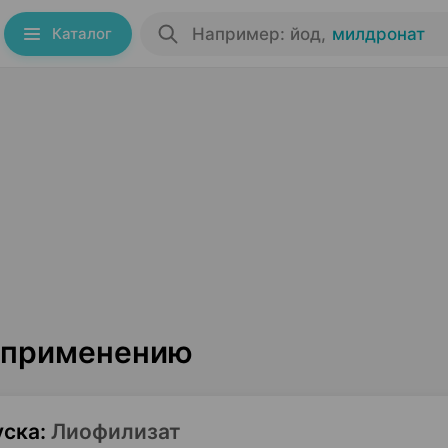
Каталог
Например: йод
,
милдронат
о применению
уска
:
Лиофилизат