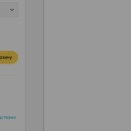
орзину
дствами