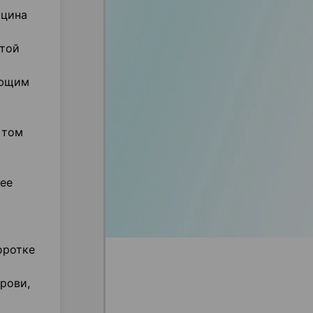
ицина
этой
ующим
 том
ее
оротке
рови,