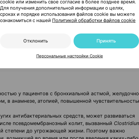
cookie или изменить свое согласие в более позднее время.
Для получения дополнительной информации о целях,
сроках и порядке использования файлов cookie вы можете
ознакомиться с нашей
Политикой обработки файлов cookie
, особенно неспецифический язвенный колит, регионар
тибиотиков;
Отклонить
Принять
Персональные настройки Cookie
остью у пациентов с бронхиальной астмой, желудочно
м, в анамнезе, атопией, повышенной чувствительность
ругих антибактериальных средств, может развиваться
числе псевдомембранозный колит, вызванный
Clostridiu
кой степени до угрожающей жизни. Поэтому важно
еи, возникшей во время или после введения каких-либо