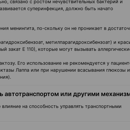
но, связано с ростом нечувствительных бактерий и
развивается суперинфекция, должно быть начато
ния менингита, по-скольку он не проникает в достато
рагидроксибензоат, метилпарагидроксибензоат) и крас
ый закат Е 110), которые могут вызывать аллергически
ктозу. Его использование не рекомендуется у пациент
ктазы Лаппа или при нарушении всасывания глюкозы и
ния).
ть автотранспортом или другими механиз
е влияние на способность управлять транспортными