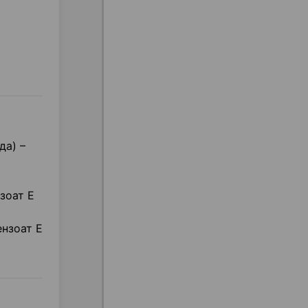
да) –
ы
зоат E
ензоат E