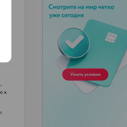
ный
-
ю к
m