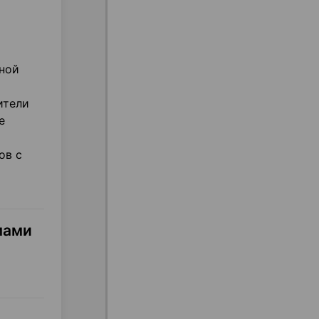
чной
ители
е
ов с
мами