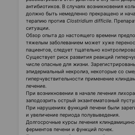
антибиотиков. В случаях возникновения кол
должно быть немедленно прекращено и нач
терапию против
Clostridium difficile
. Препар
ситуации.
Обзор опыта до настоящего времени предпо
тяжелым заболеванием может хуже перенос
пациентов, следует тщательно контролирова
Существует риск развития реакций гиперчу
числе опасные для жизни. Зарегистрирован
эпидермальный некролиз, некоторые со сме
гиперчувствительности применение клиндам
лечение.
При возникновении в начале лечения лихор
заподозрить острый экзантематозный пустул
При нарушениях функций печени были заре
и увеличение периода полувыведения.
Долгосрочные курсы лечения клиндамицином
ферментов печени и функций почек.