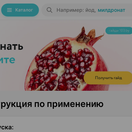
Каталог
Например: йод
,
милдронат
трукция по применению
уска
: