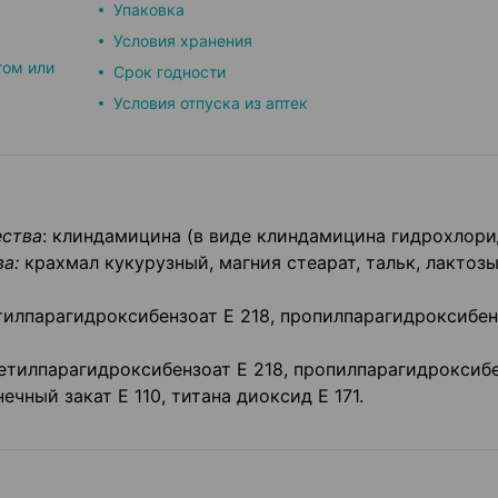
Упаковка
Условия хранения
том или
Срок годности
Условия отпуска из аптек
ства
: клиндамицина (в виде клиндамицина гидрохлори
а:
крахмал кукурузный, магния стеарат, тальк, лактоз
етилпарагидроксибензоат E 218, пропилпарагидроксибен
метилпарагидроксибензоат E 218, пропилпарагидроксиб
чный закат Е 110, титана диоксид Е 171.