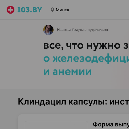
Минск
Клиндацил капсулы: инс
Форма вып