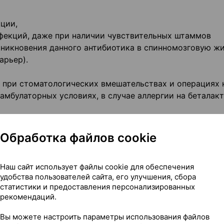
ции,
нфекций, даже при наличии чувствительных штаммов
оникновения данного антибиотика в спинномозговую ж
арьер).
 при стоматологических вмешательствах и операциях 
амбулаторных условиях, в случае аллергии на беталак
тся альтернативным средством, когда другие антими
. При анаэробных инфекциях клиндамицин является
Обработка файлов cookie
индамицин, врач должен учитывать характер инфекции
Наш сайт использует файлы cookie для обеспечения
льтернативных средств (например, эритромицин).
удобства пользователей сайта, его улучшения, сбора
ва по надлежащему применению антибактериальных ср
статистики и предоставления персонализированных
рекомендаций.
Вы можете настроить параметры использования файлов