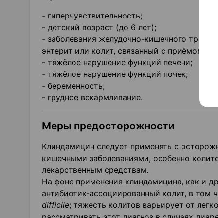
- гиперчувствительность;
- детский возраст (до 6 лет);
- заболевания желудочно-кишечного тракта
энтерит или колит, связанный с приёмом ан
- тяжёлое нарушение функций печени;
- тяжёлое нарушение функций почек;
- беременность;
- грудное вскармливание.
Меры предосторожности
Клиндамицин следует применять с осторожн
кишечными заболеваниями, особенно колито
лекарственным средствам.
На фоне применения клиндамицина, как и д
антибиотик-ассоциированный колит, в том 
difficile
; тяжесть колитов варьирует от лег
рассматривать этот диагноз в случаях диар