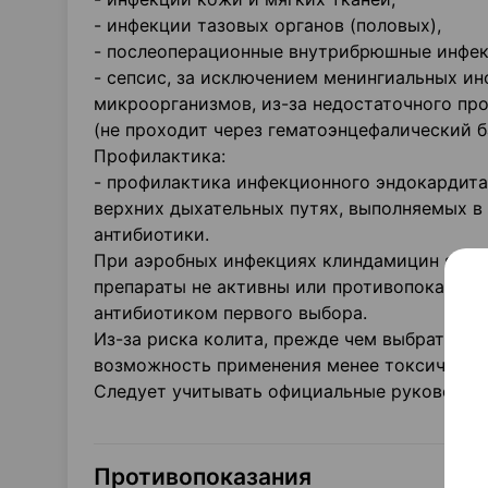
- инфекции тазовых органов (половых),
- послеоперационные внутрибрюшные инфек
- сепсис, за исключением менингиальных и
микроорганизмов, из-за недостаточного пр
(не проходит через гематоэнцефалический б
Профилактика:
- профилактика инфекционного эндокардита
верхних дыхательных путях, выполняемых в 
антибиотики.
При аэробных инфекциях клиндамицин являе
препараты не активны или противопоказаны
антибиотиком первого выбора.
Из-за риска колита, прежде чем выбрать кл
возможность применения менее токсичных а
Следует учитывать официальные руководст
Противопоказания