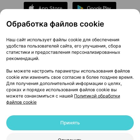
Обработка файлов cookie
О проекте
Новости проекта
Наш сайт использует файлы cookie для обеспечения
удобства пользователей сайта, его улучшения, сбора
Размещение рекламы
Медицинский маркетинг
статистики и предоставления персонализированных
Публичный договор
Доставка
рекомендаций.
Пользовательское соглашение
Вы можете настроить параметры использования файлов
Способы оплаты
Вакансии
Партнеры
cookie или изменить свое согласие в более позднее время.
Написать руководителю 103.by
Для получения дополнительной информации о целях,
сроках и порядке использования файлов cookie вы
Написать в поддержку
можете ознакомиться с нашей
Политикой обработки
Персональные настройки Cookie
файлов cookie
Обработка персональных данных
Принять
© 2026 ООО «Артокс Лаб», УНП 191700409 | 220012, Республика Беларусь,
г. Минск, улица Толбухина, 2, пом. 16 | help@103.by
|
Служба поддержки
+375 291212755