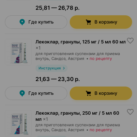
25,81 — 26,78 р.
Где купить
В корзину
Лекоклар, гранулы
,
125 мг / 5 мл 60 мл
×
1
для приготовления суспензии для приема
внутрь,
Сандоз
, Австрия
•
по рецепту
Инструкция
21,63 — 23,30 р.
Где купить
В корзину
Лекоклар, гранулы
,
250 мг / 5 мл 60
мл
×
1
для приготовления суспензии для приема
внутрь,
Сандоз
, Австрия
•
по рецепту