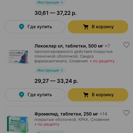
Инструкция
30,61 — 37,22 р.
Где купить
В корзину
Лекоклар хл, таблетки
,
500 мг
×
7
пролонгированного действия покрытые
пленочной оболочкой,
Сандоз
фармасьютикалз
, Словения
•
по рецепту
Инструкция
29,27 — 33,24 р.
Где купить
В корзину
Фромилид, таблетки
,
250 мг
×
14
покрытые оболочкой,
КРКА
, Словения
•
по рецепту