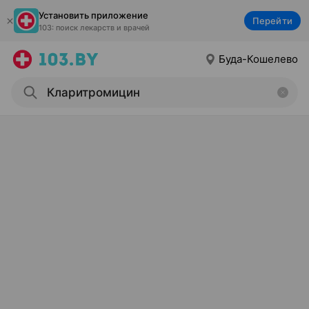
Установить приложение
Перейти
103: поиск лекарств и врачей
Буда-Кошелево