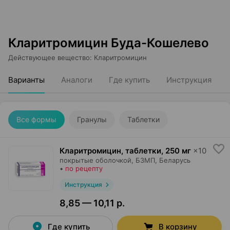
Кларитромицин Буда-Кошелево
Действующее вещество
:
Кларитромицин
Варианты
Аналоги
Где купить
Инструкция
Все формы
Гранулы
Таблетки
Кларитромицин, таблетки
,
250 мг
×
10
покрытые оболочкой,
БЗМП
, Беларусь
•
по рецепту
Инструкция
8,85 — 10,11 р.
Где купить
В корзину