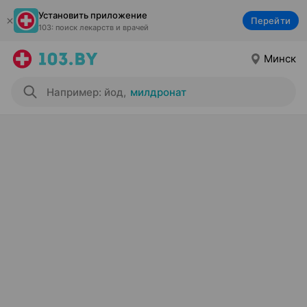
Установить приложение
Перейти
103: поиск лекарств и врачей
Минск
Например: йод
,
милдронат