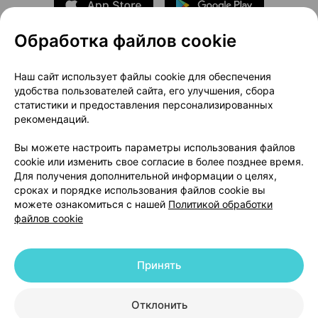
Обработка файлов cookie
О проекте
Новости проекта
Наш сайт использует файлы cookie для обеспечения
удобства пользователей сайта, его улучшения, сбора
Размещение рекламы
Медицинский маркетинг
статистики и предоставления персонализированных
Публичный договор
Доставка
рекомендаций.
Пользовательское соглашение
Вы можете настроить параметры использования файлов
Способы оплаты
Вакансии
Партнеры
cookie или изменить свое согласие в более позднее время.
Написать руководителю 103.by
Для получения дополнительной информации о целях,
сроках и порядке использования файлов cookie вы
Написать в поддержку
можете ознакомиться с нашей
Политикой обработки
Персональные настройки Cookie
файлов cookie
Обработка персональных данных
Принять
© 2026 ООО «Артокс Лаб», УНП 191700409 | 220012, Республика Беларусь,
г. Минск, улица Толбухина, 2, пом. 16 | help@103.by
|
Служба поддержки
+375 291212755
Отклонить