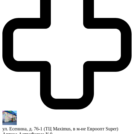
ул. Есенина, д. 76-1 (ТЦ Maximus, в м-не Евроопт Super)