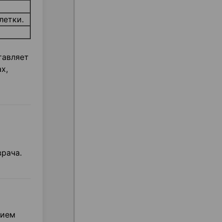
летки.
тавляет
х,
рача.
нием