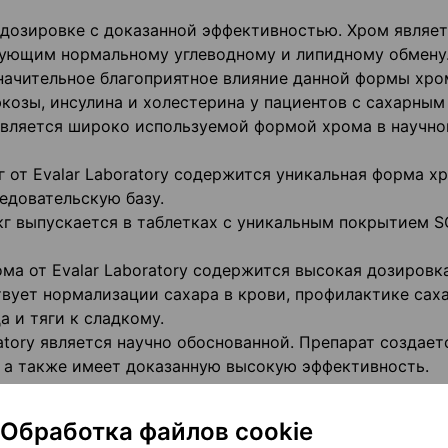
и дозировке с доказанной эффективностью. Хром являе
ующим нормальному углеводному и липидному обмену
ачительное благоприятное влияние данной формы хро
юкозы, инсулина и холестерина у пациентов с сахарным
является широко используемой формой хрома в научно
 от Evalar Laboratory содержится уникальная форма х
едовательскую базу.
мкг выпускается в таблетках с уникальным покрытием S
ма от Evalar Laboratory содержится высокая дозировк
твует нормализации сахара в крови, профилактике сах
а и тяги к сладкому.
atory является научно обоснованной. Препарат создает
 а также имеет доказанную высокую эффективность.
мкг — это единственный зарегистрированный в России
ффективной дозировкой, которая соответствует 1000%
Обработка файлов cookie