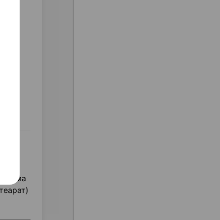
 хрома
теарат)