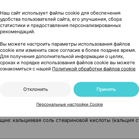
ата — 120 дней приема.
Наш сайт использует файлы cookie для обеспечения
удобства пользователей сайта, его улучшения, сбора
изаторов, диоксида титана, подсластителей и сахара.
статистики и предоставления персонализированных
рекомендаций.
Вы можете настроить параметры использования файлов
cookie или изменить свое согласие в более позднее время.
ладкому;
Для получения дополнительной информации о целях,
сроках и порядке использования файлов cookie вы можете
ознакомиться с нашей
Политикой обработки файлов cookie
идов.
Отклонить
Принять
Персональные настройки Cookie
я, оболочка таблетки (загуститель –
ор — полиэтиленгликоль, свеклы экстракт), пиколинат
ющие: кальциевая соль стеариновой кислоты (кальция с