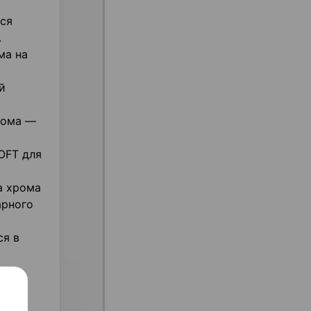
тся
.
ма на
й
рома —
OFT для
а хрома
арного
ся в
 от