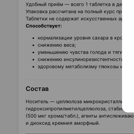
Удобный приём — всего 1 таблетка в день.
Упаковка рассчитана на полный курс препар
Таблетки не содержат искусственных аромат
Способствует:
нормализации уровня сахара в крови;
снижению веса;
уменьшению чувства голода и тяги к с
снижению инсулинорезистентности;
здоровому метаболизму глюкозы и лип
Состав
Носитель — целлюлоза микрокристаллическа
гидроксипропилметилцеллюлоза, cтабилизат
(500 мкг хрома/табл.), агенты антислежива
и диоксид кремния аморфный.