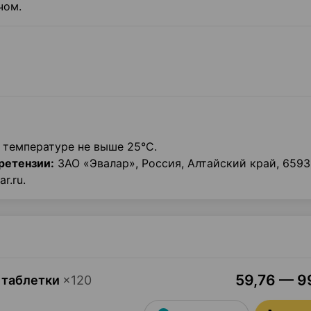
чом.
 температуре не выше 25°С.
ретензии:
ЗАО «Эвалар», Россия, Алтайский край, 65933
r.ru.
59,76 — 99
 таблетки
×
120