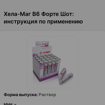
Хела-Маг В6 Форте Шот:
инструкция по применению
Форма выпуска
:
Раствор
МНН
:
~