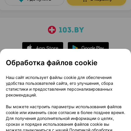
Обработка файлов cookie
О проекте
Новости проекта
Наш сайт использует файлы cookie для обеспечения
удобства пользователей сайта, его улучшения, сбора
Размещение рекламы
Медицинский маркетинг
статистики и предоставления персонализированных
Публичный договор
Доставка
рекомендаций.
Пользовательское соглашение
Вы можете настроить параметры использования файлов
Способы оплаты
Вакансии
Партнеры
cookie или изменить свое согласие в более позднее время.
Написать руководителю 103.by
Для получения дополнительной информации о целях,
сроках и порядке использования файлов cookie вы
Написать в поддержку
можете ознакомиться с нашей
Политикой обработки