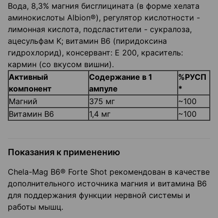
Вода, 8,3% магния бисглицината (в форме хелата
аминокислоты Albion®), регулятор кислотности -
лимонная кислота, подсластители - сукралоза,
ацесульфам K; витамин В6 (пиридоксина
гидрохлорид), консервант: E
200, краситель:
кармин (со вкусом вишни).
Активный
Содержание в 1
%РУСП
компонент
ампуле
*
Магний
375 мг
~100
Витамин B6
1,4 мг
~100
Показания к применению
Chela-Mag B6® Forte Shot рекомендован в качестве
дополнительного источника магния и витамина B
6
для поддержания функции нервной системы и
работы мышц.