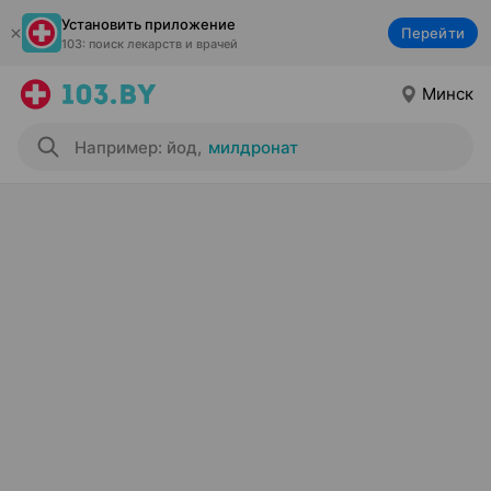
Установить приложение
Перейти
103: поиск лекарств и врачей
Минск
Например: йод
,
милдронат