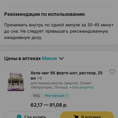
Рекомендации по использованию
Принимать внутрь по одной ампуле за 30-45 минут
до сна. Не следует превышать рекомендованную
ежедневную дозу.
Цены в аптеках
Минск
Хела-маг б6 форте шот, раствор
,
25
мл
×
9
для приема внутрь [вишня],
Олимп
лабораторис
, Польша
•
без рецепта
БАД
Инструкция
62,17 — 91,08 р.
Где купить
В корзину