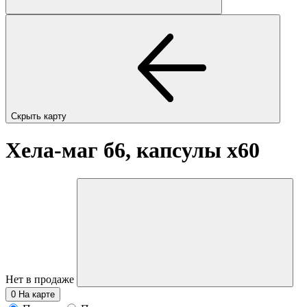
Скрыть карту
Хела-маг б6, капсулы
x60
Нет в продаже
0
На карте