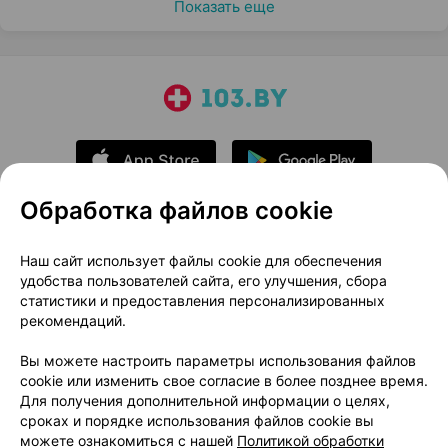
Показать еще
Обработка файлов cookie
О проекте
Новости проекта
Наш сайт использует файлы cookie для обеспечения
удобства пользователей сайта, его улучшения, сбора
Размещение рекламы
Медицинский маркетинг
статистики и предоставления персонализированных
Публичный договор
Доставка
рекомендаций.
Пользовательское соглашение
Вы можете настроить параметры использования файлов
Способы оплаты
Вакансии
Партнеры
cookie или изменить свое согласие в более позднее время.
Написать руководителю 103.by
Для получения дополнительной информации о целях,
сроках и порядке использования файлов cookie вы
Написать в поддержку
можете ознакомиться с нашей
Политикой обработки