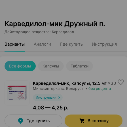
Карведилол-мик Дружный п.
Действующее вещество
:
Карведилол
Варианты
Аналоги
Где купить
Инструкция
Все формы
Капсулы
Таблетки
Карведилол-мик, капсулы
,
12.5 мг
×
30
Минскинтеркапс
, Беларусь
•
без рецепта
Инструкция
4,08 — 4,25 р.
Где купить
В корзину