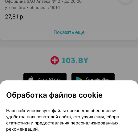
Оффицина ЗАО Аптека №12
до 20:00
уточняйте
обновл. в 19:16
27,81 р.
Показать еще
Обработка файлов cookie
О проекте
Новости проекта
Наш сайт использует файлы cookie для обеспечения
удобства пользователей сайта, его улучшения, сбора
Размещение рекламы
Медицинский маркетинг
статистики и предоставления персонализированных
Публичный договор
Доставка
рекомендаций.
Пользовательское соглашение