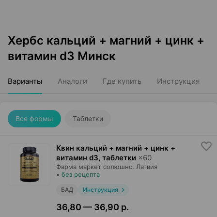
Хербс кальций + магний + цинк +
витамин d3 Минск
Варианты
Аналоги
Где купить
Инструкция
Все формы
Таблетки
Квин кальций + магний + цинк +
витамин d3, таблетки
×
60
Фарма маркет солюшнс
, Латвия
•
без рецепта
БАД
Инструкция
36,80 — 36,90 р.