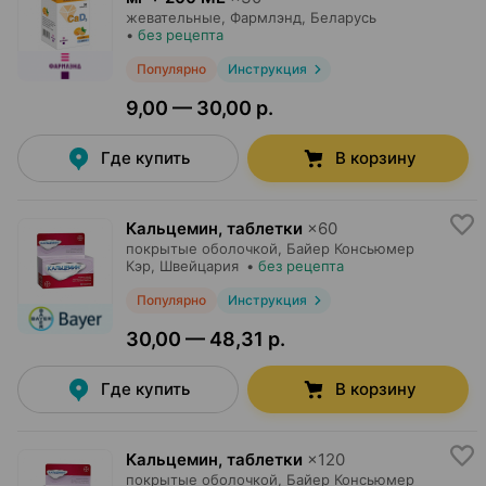
жевательные,
Фармлэнд
, Беларусь
•
без рецепта
Популярно
Инструкция
9,00 — 30,00 р.
Где купить
В корзину
Кальцемин, таблетки
×
60
покрытые оболочкой,
Байер Консьюмер
Кэр
, Швейцария
•
без рецепта
Популярно
Инструкция
30,00 — 48,31 р.
Где купить
В корзину
Кальцемин, таблетки
×
120
покрытые оболочкой,
Байер Консьюмер