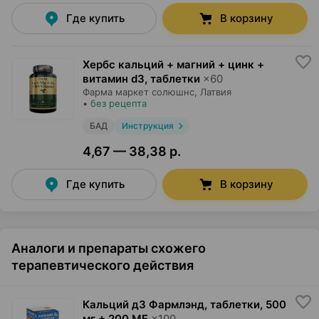
Где купить
В корзину
Хербс кальций + магний + цинк +
витамин d3, таблетки
×
60
Фарма маркет солюшнс
, Латвия
•
без рецепта
БАД
Инструкция
4,67 — 38,38 р.
Где купить
В корзину
Аналоги и препараты схожего
терапевтического действия
Кальций д3 Фармлэнд, таблетки
,
500
мг + 200 МЕ
×
100