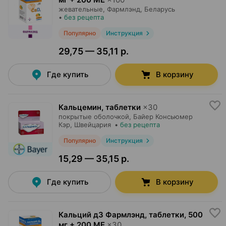
жевательные,
Фармлэнд
, Беларусь
•
без рецепта
Популярно
Инструкция
29,75 — 35,11 р.
Где купить
В корзину
Кальцемин, таблетки
×
30
покрытые оболочкой,
Байер Консьюмер
Кэр
, Швейцария
•
без рецепта
Популярно
Инструкция
15,29 — 35,15 р.
Где купить
В корзину
Кальций д3 Фармлэнд, таблетки
,
500
мг + 200 МЕ
×
30