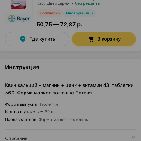
Кэр
, Швейцария
•
без рецепта
Популярно
Инструкция
50,75 — 72,87 р.
Где купить
В корзину
Инструкция
Квин кальций + магний + цинк + витамин d3, таблетки
×60, Фарма маркет солюшнс Латвия
Форма выпуска
:
Таблетки
Кол-во в упаковке
:
60 шт.
Производитель
:
Фарма маркет солюшнс
Описание