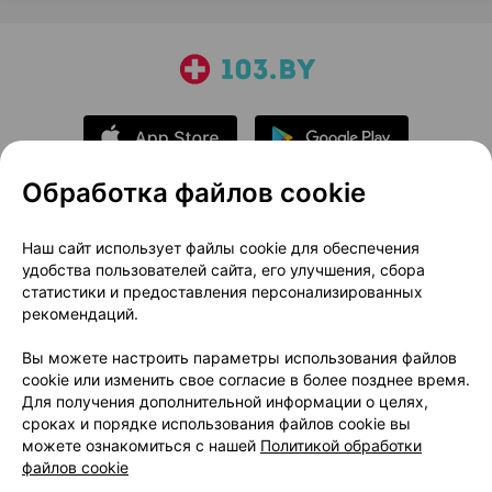
Обработка файлов cookie
О проекте
Новости проекта
Наш сайт использует файлы cookie для обеспечения
удобства пользователей сайта, его улучшения, сбора
Размещение рекламы
Медицинский маркетинг
статистики и предоставления персонализированных
Публичный договор
Доставка
рекомендаций.
Пользовательское соглашение
Вы можете настроить параметры использования файлов
Способы оплаты
Вакансии
Партнеры
cookie или изменить свое согласие в более позднее время.
Написать руководителю 103.by
Для получения дополнительной информации о целях,
сроках и порядке использования файлов cookie вы
Написать в поддержку
можете ознакомиться с нашей
Политикой обработки
Персональные настройки Cookie
файлов cookie
Обработка персональных данных