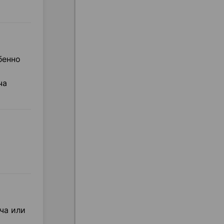
бенно
ча
ча или