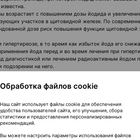
известна.
ы возрастает с повышением дозы йодида и увеличени
зующих участков в щитовидной железе. По современ
ендованной дозе риск повышения функции щитовидной
гипертиреозе, в то время как избыток йода его снижа
рименения йода перед и во время лечения при гиперти
ед диагностикой или лечением радиоактивным йодом 
 подозрении на него.
нный препарат следует назначать с осторожностью. Н
нтов с почечной недостаточностью возможно развитие
Обработка файлов cookie
Наш сайт использует файлы cookie для обеспечения
удобства пользователей сайта, его улучшения, сбора
реносимость каких-либо видов сахара, перед применен
статистики и предоставления персонализированных
 своим лечащим врачом.
рекомендаций.
Вы можете настроить параметры использования файлов
паратов