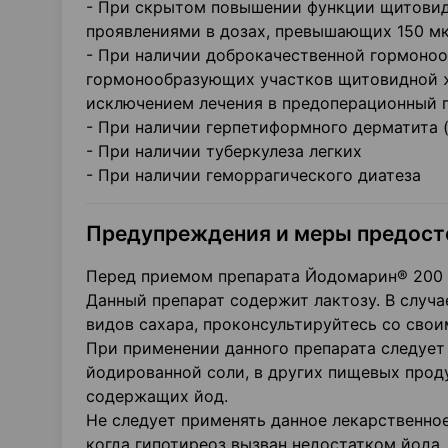
- При скрытом повышении функции щитовид
проявлениями в дозах, превышающих 150 мк
- При наличии доброкачественной гормоно
гормонообразующих участков щитовидной же
исключением лечения в предоперационный 
- При наличии герпетиформного дерматита 
- При наличии туберкулеза легких
- При наличии геморрагического диатеза
Предупреждения и меры предос
Перед приемом препарата Йодомарин® 200 о
Данный препарат содержит лактозу. В случа
видов сахара, проконсультируйтесь со сво
При применении данного препарата следует 
йодированной соли, в других пищевых прод
содержащих йод.
Не следует применять данное лекарственное
когда гипотиреоз вызван недостатком йода.