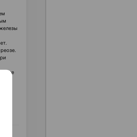
ем
ным
 железы
ет.
реозе.
при
а фоне
ием