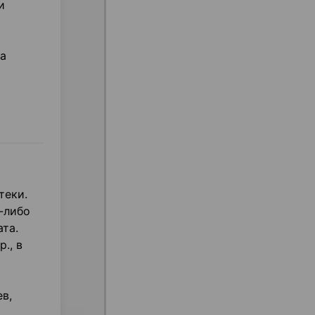
и
за
теки.
-либо
та.
., в
в,