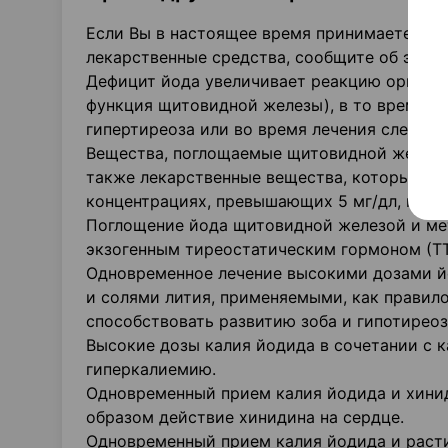
Если Вы в настоящее время принимаете, пр
лекарственные средства, сообщите об этом 
Дефицит йода увеличивает реакцию организ
функция щитовидной железы), в то время к
гипертиреоза или во время лечения следует
Вещества, поглощаемые щитовидной железой 
также лекарственные вещества, которые сам
концентрациях, превышающих 5 мг/дл, пре
Поглощение йода щитовидной железой и ме
экзогенным тиреостатическим гормоном (ТТ
Одновременное лечение высокими дозами й
и солями лития, применяемыми, как правило
способствовать развитию зоба и гипотиреоз
Высокие дозы калия йодида в сочетании с
гиперкалиемию.
Одновременный прием калия йодида и хинид
образом действие хинидина на сердце.
Одновременный прием калия йодида и раст