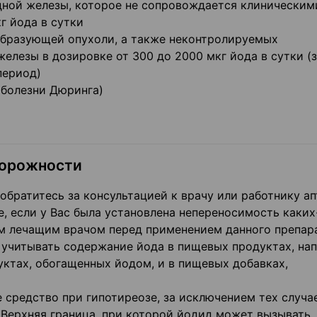
ной железы, которое не сопровождается клиническим
г йода в сутки
образующей опухоли, а также неконтролируемых
лезы в дозировке от 300 до 2000 мкг йода в сутки (
период)
(болезни Дюринга)
торожности
братитесь за консультацией к врачу или работнику ап
е, если у Вас была установлена непереносимость каких
им лечащим врачом перед применением данного препара
учитывать содержание йода в пищевых продуктах, напр
уктах, обогащенных йодом, и в пищевых добавках,
 средство при гипотиреозе, за исключением тех случае
 Верхняя граница, при которой йодид может вызывать