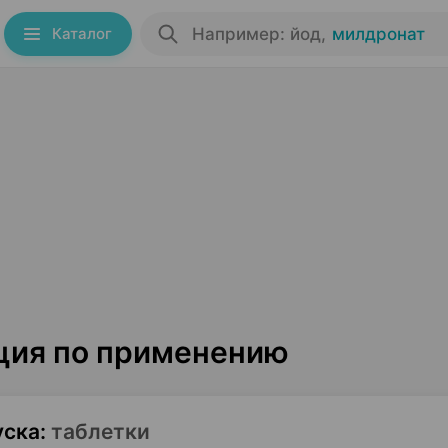
Каталог
Например: йод
,
милдронат
ция по применению
уска
:
таблетки