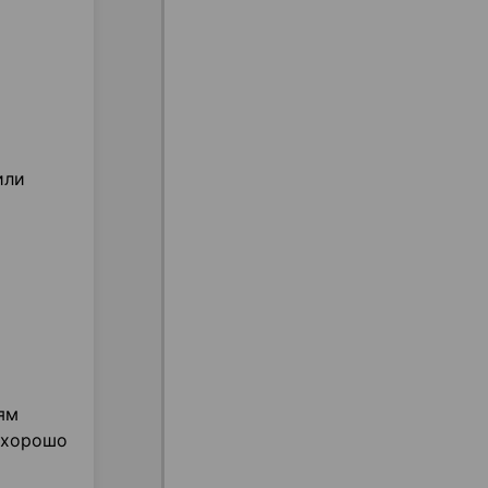
или
ям
и хорошо