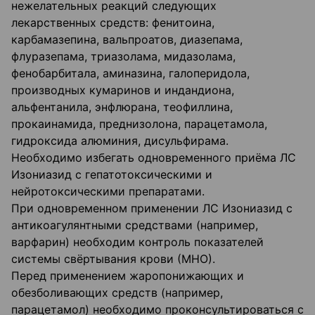
нежелательных реакций следующих
лекарственных средств: фенитоина,
карбамазепина, вальпроатов, диазепама,
флуразепама, триазолама, мидазолама,
фенобарбитала, аминазина, галоперидола,
производных кумаринов и индандиона,
альфентанила, энфлюрана, теофиллина,
прокаинамида, преднизолона, парацетамола,
гидроксида алюминия, дисульфирама.
Необходимо избегать одновременного приёма ЛС
Изониазид с гепатотоксическими и
нейротоксическими препаратами.
При одновременном применении ЛС Изониазид с
антикоагулянтными средствами (например,
варфарин) необходим контроль показателей
системы свёртывания крови (МНО).
Перед применением жаропонижающих и
обезболивающих средств (например,
парацетамол) необходимо проконсультироваться с