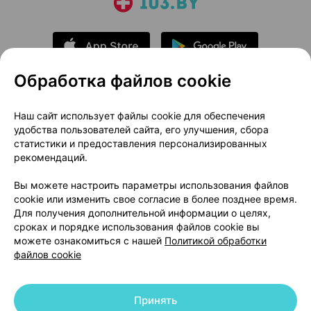
Обработка файлов cookie
О проекте
Новости проекта
Наш сайт использует файлы cookie для обеспечения
удобства пользователей сайта, его улучшения, сбора
Размещение рекламы
Медицинский маркетинг
статистики и предоставления персонализированных
Публичный договор
Доставка
рекомендаций.
Пользовательское соглашение
Вы можете настроить параметры использования файлов
Способы оплаты
Вакансии
Партнеры
cookie или изменить свое согласие в более позднее время.
Написать руководителю 103.by
Для получения дополнительной информации о целях,
сроках и порядке использования файлов cookie вы
Написать в поддержку
можете ознакомиться с нашей
Политикой обработки
Персональные настройки Cookie
файлов cookie
Обработка персональных данных
Принять