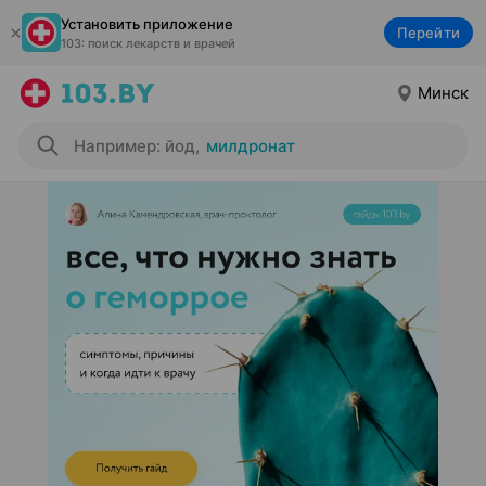
Установить приложение
Перейти
103: поиск лекарств и врачей
Минск
Например: йод
,
милдронат