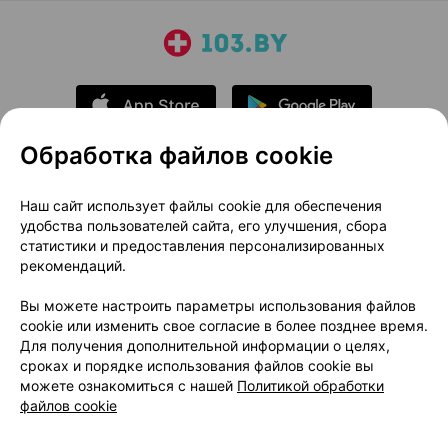
Обработка файлов cookie
О проекте
Новости проекта
Наш сайт использует файлы cookie для обеспечения
удобства пользователей сайта, его улучшения, сбора
Размещение рекламы
Медицинский маркетинг
статистики и предоставления персонализированных
Публичный договор
Доставка
рекомендаций.
Пользовательское соглашение
Вы можете настроить параметры использования файлов
Способы оплаты
Вакансии
Партнеры
cookie или изменить свое согласие в более позднее время.
Написать руководителю 103.by
Для получения дополнительной информации о целях,
сроках и порядке использования файлов cookie вы
Написать в поддержку
можете ознакомиться с нашей
Политикой обработки
Персональные настройки Cookie
файлов cookie
Обработка персональных данных