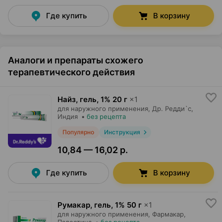
Где купить
В корзину
Аналоги и препараты схожего
терапевтического действия
Найз, гель
,
1% 20 г
×
1
для наружного применения,
Др. Редди`с
,
Индия
•
без рецепта
Популярно
Инструкция
10,84 — 16,02 р.
Где купить
В корзину
Румакар, гель
,
1% 50 г
×
1
для наружного применения,
Фармакар
,