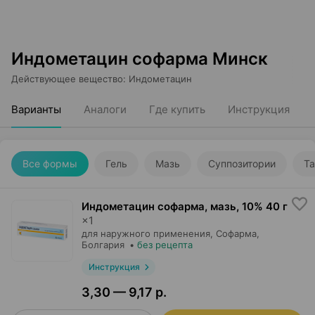
Индометацин софарма Минск
Действующее вещество
:
Индометацин
Варианты
Аналоги
Где купить
Инструкция
Все формы
Гель
Мазь
Суппозитории
Та
Индометацин софарма, мазь
,
10% 40 г
×
1
для наружного применения,
Софарма
,
Болгария
•
без рецепта
Инструкция
3,30 — 9,17 р.