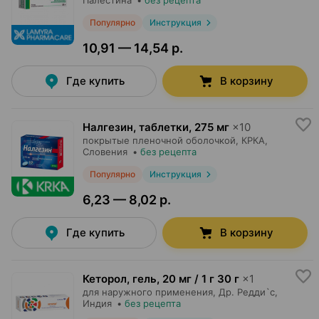
Палестина
•
без рецепта
Популярно
Инструкция
10,91 — 14,54 р.
Где купить
В корзину
Налгезин, таблетки
,
275 мг
×
10
покрытые пленочной оболочкой,
КРКА
,
Словения
•
без рецепта
Популярно
Инструкция
6,23 — 8,02 р.
Где купить
В корзину
Кеторол, гель
,
20 мг / 1 г 30 г
×
1
для наружного применения,
Др. Редди`с
,
Индия
•
без рецепта