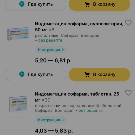
Где купить
В корзину
Индометацин софарма, суппозитории
,
50 мг
×
6
ректальные,
Софарма
, Болгария
•
без рецепта
Инструкция
5,20 — 6,81 р.
Где купить
В корзину
Индометацин софарма, таблетки
,
25
мг
×
30
покрытые кишечнорастворимой оболочкой,
Софарма
, Болгария
•
без рецепта
Инструкция
4,03 — 5,83 р.