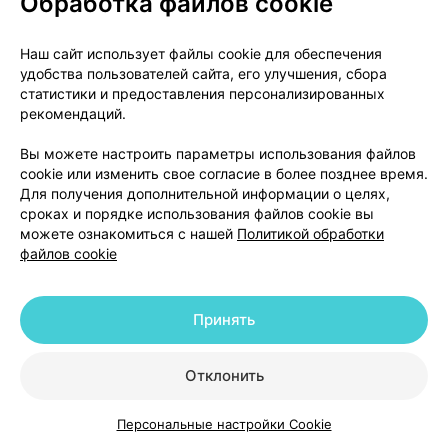
Обработка файлов cookie
(папиллярный некроз).
Влияние на результаты лабораторных и
Наш сайт использует файлы cookie для обеспечения
удобства пользователей сайта, его улучшения, сбора
инструментальных исследований
статистики и предоставления персонализированных
рекомендаций.
Повышение уровней печеночных ферментов,
переходящее в повышение билирубина.
Вы можете настроить параметры использования файлов
cookie или изменить свое согласие в более позднее время.
Если любое из побочных действий становится
Для получения дополнительной информации о целях,
серьезным или Вы заметите другие побочные
сроках и порядке использования файлов cookie вы
можете ознакомиться с нашей
Политикой обработки
действия, неописанные в этом листке-вкладыше,
файлов cookie
уведомите об этом вашего врача или фармацевта.
Сообщение о нежелательных реакциях
Принять
Если у Вас возникают какие-либо нежелательные
реакции, проконсультируйтесь с врачом. Данная
Отклонить
рекомендация распространяется на любые
возможные нежелательные реакции, в том числе
Персональные настройки Cookie
Каталог
Корзина
Избранное
Профиль
на не перечисленные в листке-вкладыше. Вы также