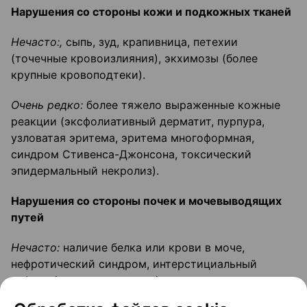
Нарушения со стороны кожи и подкожных тканей
Нечасто:,
сыпь, зуд, крапивница, петехии
(точечные кровоизлияния), экхимозы (более
крупные кровоподтеки).
Очень редко:
более тяжело выраженные кожные
реакции (эксфолиативный дерматит, пурпура,
узловатая эритема, эритема многоформная,
синдром Стивенса-Джонсона, токсический
эпидермальный некролиз).
Нарушения со стороны почек и мочевыводящих
путей
Нечасто:
наличие белка или крови в моче,
нефротический синдром, интерстициальный
нефрит (воспаление почек), острая почечная
недостаточность, почечные нарушения