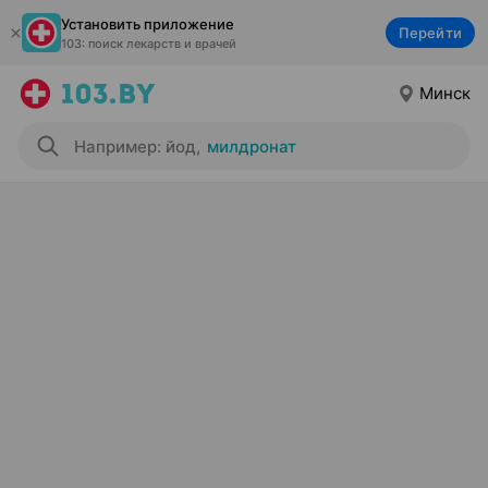
Установить приложение
Перейти
103: поиск лекарств и врачей
Минск
Например: йод
,
милдронат