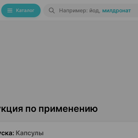
Каталог
Например: йод
,
милдронат
укция по применению
уска
:
Капсулы