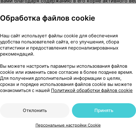
вами благодаря содержанию в его корне активного ве
тельный стресс, который является результатом избыто
зме. Содержащиеся в корне имбиря витамины
C
и
E
Обработка файлов cookie
иммунитет.
вует поддержанию нормального функционирования сер
Наш сайт использует файлы cookie для обеспечения
ра и холестерина в крови, а также снижает риск
удобства пользователей сайта, его улучшения, сбора
ваний. Помимо этого, прием имбиря способствует сн
статистики и предоставления персонализированных
рекомендаций.
ет сопротивляемость организма различным инфекциям
еносных сосудов. Витамин С ответственен как за синт
Вы можете настроить параметры использования файлов
cookie или изменить свое согласие в более позднее время.
ст) мышц, так и за усвоение минералов и поддержание
Для получения дополнительной информации о целях,
 гормонов.
сроках и порядке использования файлов cookie вы можете
улировать иммунную систему; помогает поддерживать
ознакомиться с нашей
Политикой обработки файлов cookie
нижению уровня холестерина в крови и поддержанию
ой системы.
Отклонить
Принять
Персональные настройки Cookie