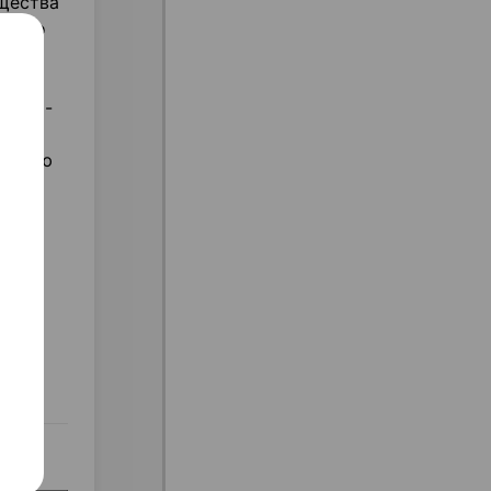
щества
чного
дечно-
ижению
,
ез