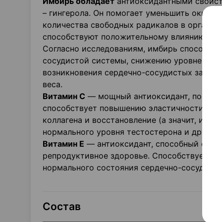
Имбирь обладает
антиоксидантными свойст
– гингерола. Он помогает уменьшить окисли
количества свободных радикалов в органи
способствуют положительному влиянию на 
Согласно исследованиям, имбирь способст
сосудистой системы, снижению уровней саха
возникновения сердечно-сосудистых заболе
веса.
Витамин С
— мощный антиоксидант, повыша
способствует повышению эластичности кров
коллагена и восстановление (а значит, и ро
нормального уровня тестостерона и других
Витамин Е
— антиоксидант, способный стим
репродуктивное здоровье. Способствует с
нормального состояния сердечно-сосудист
Состав