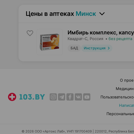
Цены в аптеках
Минск
Имбирь комплекс, капс
Квадрат-С
, Россия
•
без рецепта
БАД
Инструкция
О прое
Медицин
Пользовательско
Написа
Персональные
© 2026 ООО «Артокс Лаб», УНП 191700409 | 220012, Республика Белар