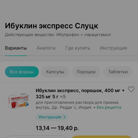
Ибуклин экспресс Слуцк
Действующее вещество
:
Ибупрофен + парацетамол
Варианты
Аналоги
Где купить
Инструкция
Все формы
Капсулы
Порошок
Таблетки
Ибуклин экспресс, порошок
,
400 мг +
325 мг 5 г
×
9
для приготовления раствора для приема
внутрь,
Др. Редди`с
, Индия
•
без рецепта
Инструкция
13,14 — 19,40 р.