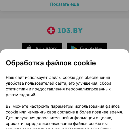
Показать еще
Обработка файлов cookie
О проекте
Новости проекта
Наш сайт использует файлы cookie для обеспечения
удобства пользователей сайта, его улучшения, сбора
Размещение рекламы
Медицинский маркетинг
статистики и предоставления персонализированных
Публичный договор
Доставка
рекомендаций.
Пользовательское соглашение
Вы можете настроить параметры использования файлов
Способы оплаты
Вакансии
Партнеры
cookie или изменить свое согласие в более позднее время.
Написать руководителю 103.by
Для получения дополнительной информации о целях,
сроках и порядке использования файлов cookie вы
Написать в поддержку