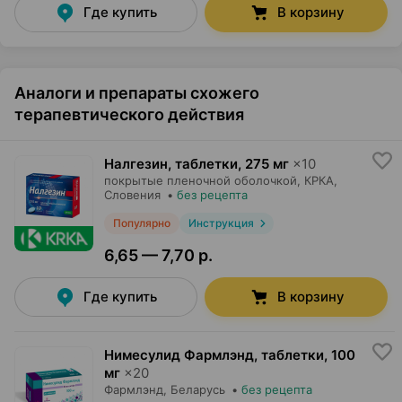
Где купить
В корзину
Аналоги и препараты схожего
терапевтического действия
Налгезин, таблетки
,
275 мг
×
10
покрытые пленочной оболочкой,
КРКА
,
Словения
•
без рецепта
Популярно
Инструкция
6,65 — 7,70 р.
Где купить
В корзину
Нимесулид Фармлэнд, таблетки
,
100
мг
×
20
Фармлэнд
, Беларусь
•
без рецепта