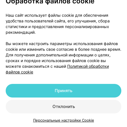
Обработка файлов cookie
В основном применяют дозы, рекомендованные
Наш сайт использует файлы cookie для обеспечения
для взрослых, но при определении вводимых
удобства пользователей сайта, его улучшения, сбора
объемов жидкости и дозы глюкозы следует
статистики и предоставления персонализированных
соблюдать осторожность у пациентов с сердечной
рекомендаций.
или почечной недостаточностью.
Вы можете настроить параметры использования файлов
cookie или изменить свое согласие в более позднее время.
Пациенты с пониженным метаболизмом глюкозы
Для получения дополнительной информации о целях,
(например, в раннем послеоперационном или
сроках и порядке использования файлов cookie вы
посттравматическом периоде, при гипоксии, или
можете ознакомиться с нашей
Политикой обработки
органной недостаточности)
Концентрацию
файлов cookie
глюкозы в крови следует тщательно
контролировать. Во избежание гипергликемии
Принять
нельзя превышать уровень возможного окисления
глюкозы. Для более полного усвоения глюкозы,
вводимой в больших дозах, одновременно с ней
Отклонить
назначают инсулин короткого действия из расчета
1 ЕД инсулина на 4-5 г глюкозы.
Персональные настройки Cookie
Каталог
Корзина
Избранное
Профиль