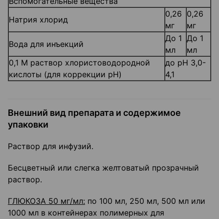
Вспомогательные вещества
0,26
0,26
Натрия хлорид
мг
мг
До 1
До 1
Вода для инъекций
мл
мл
0,1 М раствор хлористоводородной
до pH 3,0-
кислоты (для коррекции pH)
4,1
Внешний вид препарата и содержимое
упаковки
Раствор для инфузий.
Бесцветный или слегка желтоватый прозрачный
раствор.
ГЛЮКОЗА 50 мг/мл:
по 100 мл, 250 мл, 500 мл или
1000 мл в контейнерах полимерных для