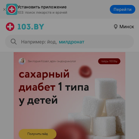
Установить приложение
Перейти
103: поиск лекарств и врачей
Минск
Например: йод
,
милдронат