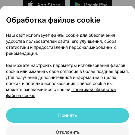
Обработка файлов cookie
О проекте
Новости проекта
Наш сайт использует файлы cookie для обеспечения
удобства пользователей сайта, его улучшения, сбора
Размещение рекламы
Медицинский маркетинг
статистики и предоставления персонализированных
Публичный договор
Доставка
рекомендаций.
Пользовательское соглашение
Вы можете настроить параметры использования файлов
Способы оплаты
Вакансии
Партнеры
cookie или изменить свое согласие в более позднее время.
Написать руководителю 103.by
Для получения дополнительной информации о целях,
сроках и порядке использования файлов cookie вы
Написать в поддержку
можете ознакомиться с нашей
Политикой обработки
Персональные настройки Cookie
файлов cookie
Обработка персональных данных
Принять
© 2026 ООО «Артокс Лаб», УНП 191700409 | 220012, Республика Беларусь,
г. Минск, улица Толбухина, 2, пом. 16 | help@103.by
|
Служба поддержки
+375 291212755
Отклонить