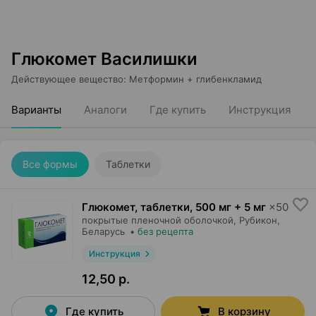
Глюкомет Василишки
Действующее вещество
:
Метформин + глибенкламид
Варианты
Аналоги
Где купить
Инструкция
Все формы
Таблетки
Глюкомет, таблетки
,
500 мг + 5 мг
×
50
покрытые пленочной оболочкой,
Рубикон
,
Беларусь
•
без рецепта
Инструкция
12,50 р.
Где купить
В корзину