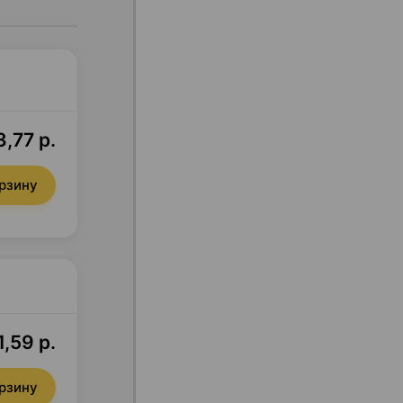
,77 р.
орзину
1,59 р.
орзину