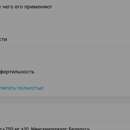
я чего его применяют
сти
 фертильность
Читать полностью
мг+750 мг ×10, Минскинтеркапс Беларусь