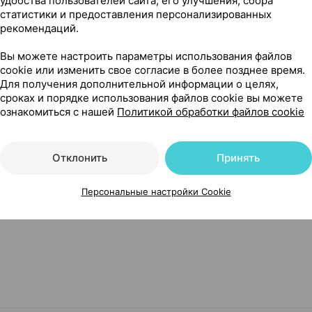
18,26 — 20
рии
,
100 мг + 100 мг
удобства пользователей сайта, его улучшения, сбора
статистики и предоставления персонализированных
рекомендаций.
ва
•
без рецепта
Где купить
В к
Вы можете настроить параметры использования файлов
cookie или изменить свое согласие в более позднее время.
Для получения дополнительной информации о целях,
Показать еще
сроках и порядке использования файлов cookie вы можете
ознакомиться с нашей
Политикой обработки файлов cookie
Отклонить
Принять
Персональные настройки Cookie
г + 750 мг ×10, Минскинтеркапс Беларусь