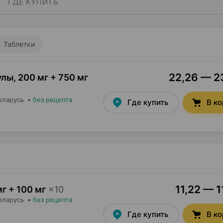
ГДЕ КУПИТЬ
Таблетки
22,26 — 23
улы
,
200 мг + 750 мг
еларусь
•
без рецепта
Где купить
В к
11,22 — 1
г + 100 мг
×
10
еларусь
•
без рецепта
Где купить
В к