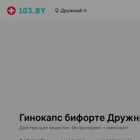
Дружный п.
Гинокапс бифорте Дружн
Действующее вещество
:
Метронидазол + миконазол