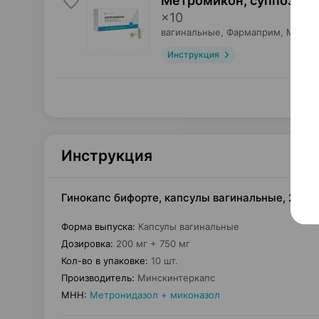
Метромикон, суппозито
×
10
вагинальные,
Фармаприм
, Молдо
Инструкция
Инструкция
Гинокапс бифорте, капсулы вагинальные, 200 м
Форма выпуска
:
Капсулы вагинальные
Дозировка
:
200 мг + 750 мг
Кол-во в упаковке
:
10 шт.
Производитель
:
Минскинтеркапс
МНН
:
Метронидазол + миконазол