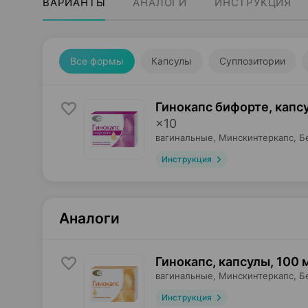
ВАРИАНТЫ
АНАЛОГИ
ИНСТРУКЦИЯ
Все формы
Капсулы
Суппозитории
Гинокапс бифорте, капс
×
10
вагинальные,
Минскинтеркапс
, Б
Инструкция
Аналоги
Гинокапс, капсулы
,
100 м
вагинальные,
Минскинтеркапс
, Б
Инструкция