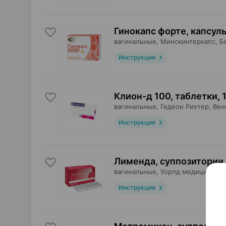
Гинокапс форте, капсул
вагинальные,
Минскинтеркапс
, Б
Инструкция
Клион-д 100, таблетки
,
вагинальные,
Гедеон Рихтер
, Вен
Инструкция
Лименда, суппозитории
,
вагинальные,
Уорлд медицин ила
Инструкция