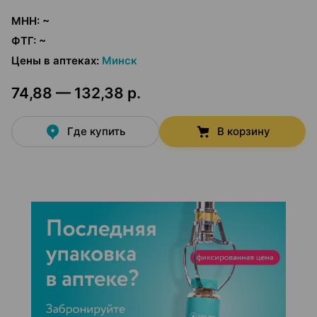
МНН
:
~
ФТГ
:
~
Цены в аптеках
:
Минск
74,88 — 132,38 р.
Где купить
В корзину