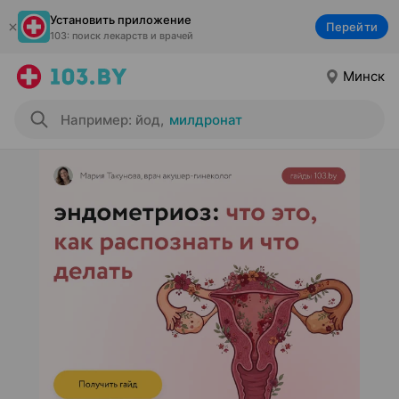
Установить приложение
Перейти
103: поиск лекарств и врачей
Минск
Например: йод
,
милдронат