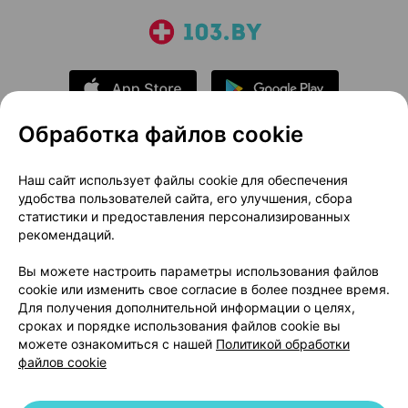
Обработка файлов cookie
О проекте
Новости проекта
Наш сайт использует файлы cookie для обеспечения
удобства пользователей сайта, его улучшения, сбора
Размещение рекламы
Медицинский маркетинг
статистики и предоставления персонализированных
Публичный договор
Доставка
рекомендаций.
Пользовательское соглашение
Вы можете настроить параметры использования файлов
Способы оплаты
Вакансии
Партнеры
cookie или изменить свое согласие в более позднее время.
Написать руководителю 103.by
Для получения дополнительной информации о целях,
сроках и порядке использования файлов cookie вы
Написать в поддержку
можете ознакомиться с нашей
Политикой обработки
Персональные настройки Cookie
файлов cookie
Обработка персональных данных