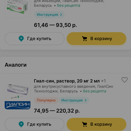
для инъекций,
ГиалСин Технолоджи
,
Беларусь
•
без рецепта
Инструкция
61,46 — 93,50 р.
Где купить
В корзину
Аналоги
Гиал-син, раствор
,
20 мг 2 мл
×
1
для внутрисуставного введения,
ГиалСин
Технолоджи
, Беларусь
•
без рецепта
Популярно
Инструкция
74,95 — 220,32 р.
Где купить
В корзину