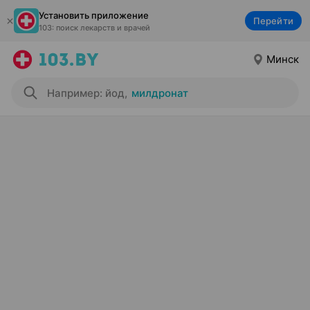
Установить приложение
Перейти
103: поиск лекарств и врачей
Минск
Например: йод
,
милдронат