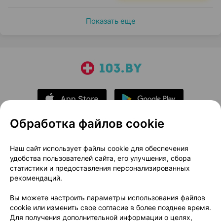
Показать еще
Обработка файлов cookie
О проекте
Новости проекта
Наш сайт использует файлы cookie для обеспечения
удобства пользователей сайта, его улучшения, сбора
Размещение рекламы
Медицинский маркетинг
статистики и предоставления персонализированных
Публичный договор
Доставка
рекомендаций.
Пользовательское соглашение
Вы можете настроить параметры использования файлов
Способы оплаты
Вакансии
Партнеры
cookie или изменить свое согласие в более позднее время.
Написать руководителю 103.by
Для получения дополнительной информации о целях,