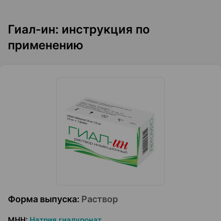
Гиал-ин: инструкция по
применению
Форма выпуска
:
Раствор
МНН
:
Натрия гиалуронат