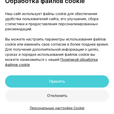
Обработка файлов cookie
которая может повлиять на Вашу кожу или другие
части тела, такие как печень или клетки крови.
Наш сайт использует файлы cookie для обеспечения
При такой реакции может появиться сыпь, или ее
удобства пользователей сайта, его улучшения, сбора
может не быть. Возможно, потребуется
статистики и предоставления персонализированных
госпитализация или прекращение приема
рекомендаций.
препарата Габагамма®. Немедленно обратитесь к
лечащему врачу, если у Вас появились какие-либо
Вы можете настроить параметры использования файлов
cookie или изменить свое согласие в более позднее время.
из следующих симптомов:
Для получения дополнительной информации о целях,
сроках и порядке использования файлов cookie вы
кожная сыпь;
можете ознакомиться с нашей
Политикой обработки
файлов cookie
крапивница;
лихорадка;
Принять
воспаление миндалин, которое не проходит
со временем;
Отклонить
отек губ и языка;
Персональные настройки Cookie
Каталог
Корзина
Избранное
Профиль
пожелтение кожи или белков глаз;