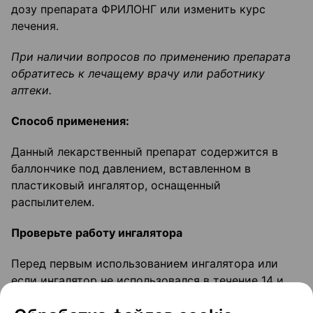
дозу препарата ФРИЛОНГ или изменить курс
лечения.
При наличии вопросов по применению препарата
обратитесь к лечащему врачу или работнику
аптеки.
Способ применения:
Данный лекарственный препарат содержится в
баллончике под давлением, вставленном в
пластиковый ингалятор, оснащенный
распылителем.
Проверьте работу ингалятора
Перед первым использованием ингалятора или
если ингалятор не использовался в течение 14 и
более дней, следует выпустить одну дозу