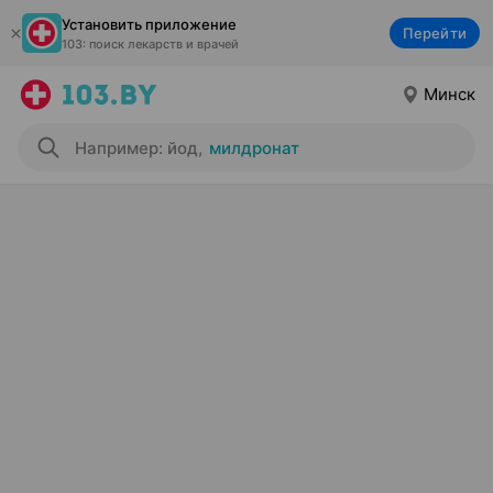
Установить приложение
Перейти
103: поиск лекарств и врачей
Минск
Например: йод
,
милдронат