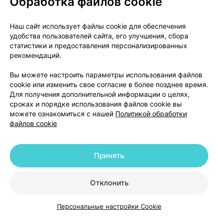
Обработка файлов cookie
ингаляционного раствора в воздух, чтобы
убедиться в правильности работы ингалятора.
Наш сайт использует файлы cookie для обеспечения
Каким образом применяется ингалятор
удобства пользователей сайта, его улучшения, сбора
статистики и предоставления персонализированных
Во время вдоха лекарственного препарата, по
рекомендаций.
возможности, сидите или стойте прямо и
Вы можете настроить параметры использования файлов
расслаблено.
cookie или изменить свое согласие в более позднее время.
Для получения дополнительной информации о целях,
сроках и порядке использования файлов cookie вы
можете ознакомиться с нашей
Политикой обработки
файлов cookie
Принять
Отклонить
1. Снимите защитный колпачок с актуатора и
проверьте на наличие загрязнений, пыли, грязи или
Персональные настройки Cookie
других посторонних предметов.
Каталог
Корзина
Избранное
Профиль