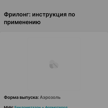
Фрилонг: инструкция по
применению
Форма выпуска
:
Аэрозоль
МНН
:
Беклометазон + формотерол