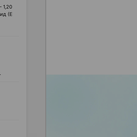
 1,20
сид (Е
.