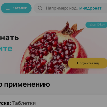
Каталог
Например: йод
,
милдронат
по применению
уска
:
Таблетки