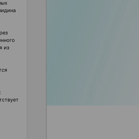
ных
нидина
рез
енного
я из
тся
х
тствует