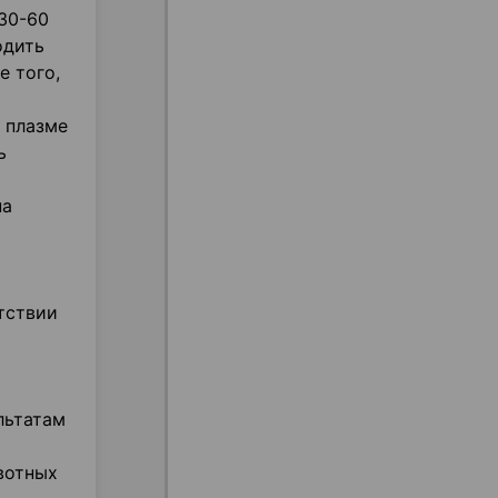
30-60
одить
е того,
 плазме
ь
на
тствии
льтатам
вотных