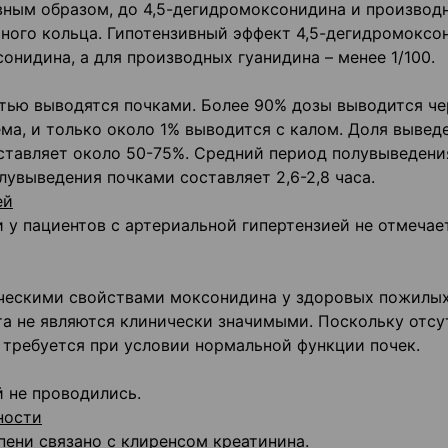
вным образом, до 4,5-дегидромоксонидина и производ
ного кольца. Гипотензивный эффект 4,5-дегидромоксо
сонидина, а для производных гуанидина – менее 1/100.
тью выводятся почками. Более 90% дозы выводится че
ема, и только около 1% выводится с калом. Доля вывед
ставляет около 50-75%. Средний период полувыведени
олувыведения почками составляет 2,6-2,8 часа.
ей
у пациентов с артериальной гипертензией не отмечае
ческими свойствами моксонидина у здоровых пожилы
та не являются клинически значимыми. Поскольку отсу
 требуется при условии нормальной функции почек.
 не проводились.
ности
ени связано с клиренсом креатинина.