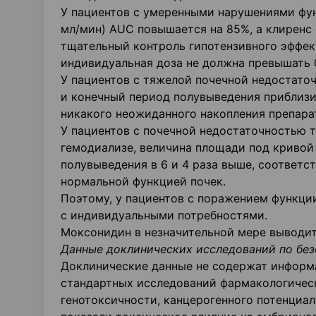
У пациентов с умеренными нарушениями фун
мл/мин) AUC повышается на 85%, а клиренс 
тщательный контроль гипотензивного эффект
индивидуальная доза не должна превышать 0,2
У пациентов с тяжелой почечной недостато
и конечный период полувыведения приблизит
никакого неожиданного накопления препара
У пациентов с почечной недостаточностью т
гемодиализе, величина площади под кривой
полувыведения в 6 и 4 раза выше, соответс
нормальной функцией почек.
Поэтому, у пациентов с поражением функции
с индивидуальными потребностями.
Моксонидин в незначительной мере выводит
Данные доклинических исследований по без
Доклинические данные не содержат информа
стандартных исследований фармакологическ
генотоксичности, канцерогенного потенциа