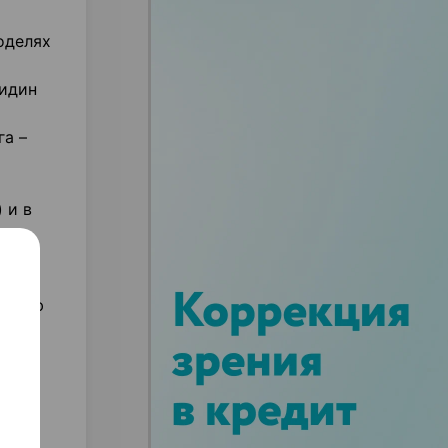
оделях
нидин
га –
 и в
торую
ения
,