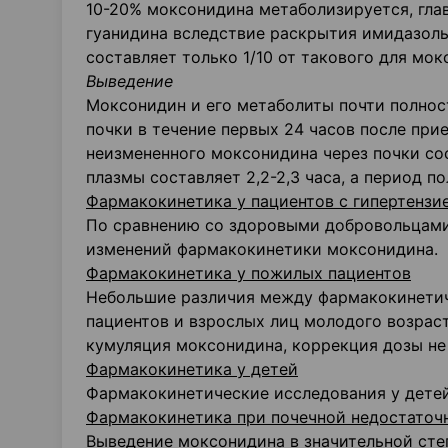
10-20% моксонидина метаболизируется, гла
гуанидина вследствие раскрытия имидазоль
составляет только 1/10 от такового для мок
Выведение
Моксонидин и его метаболиты почти полнос
почки в течение первых 24 часов после при
неизмененного моксонидина через почки со
плазмы составляет 2,2-2,3 часа, а период п
Фармакокинетика у пациентов с гипертензи
По сравнению со здоровыми добровольцами 
изменений фармакокинетики моксонидина.
Фармакокинетика у пожилых пациентов
Небольшие различия между фармакокинети
пациентов и взрослых лиц молодого возрас
кумуляция моксонидина, коррекция дозы не
Фармакокинетика у детей
Фармакокинетические исследования у детей
Фармакокинетика при почечной недостаточ
Выведение моксонидина в значительной степ