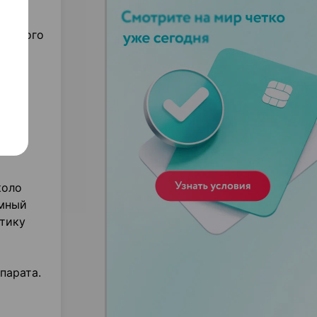
ях.
й левого
й
коло
емный
тику
парата.