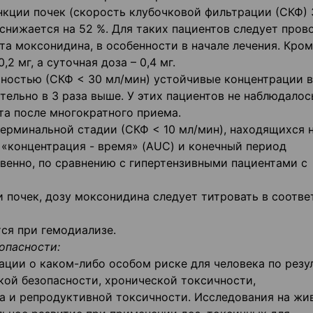
кции почек (скорость клубочковой фильтрации (СКФ) 
снижается на 52 %. Для таких пациентов следует пров
а моксонидина, в особенности в начале лечения. Кром
 мг, а суточная доза – 0,4 мг.
чностью (СКФ < 30 мл/мин) устойчивые концентрации в
ельно в 3 раза выше. У этих пациентов не наблюдалос
та после многократного приема.
ерминальной стадии (СКФ < 10 мл/мин), находящихся 
 «концентрация - время» (AUC) и конечный период
твенно, по сравнению с гипертензивными пациентами с
 почек, дозу моксонидина следует титровать в соотве
ся при гемодиализе.
опасности:
ции о каком-либо особом риске для человека по резу
ой безопасности, хронической токсичности,
ла и репродуктивной токсичности. Исследования на жи