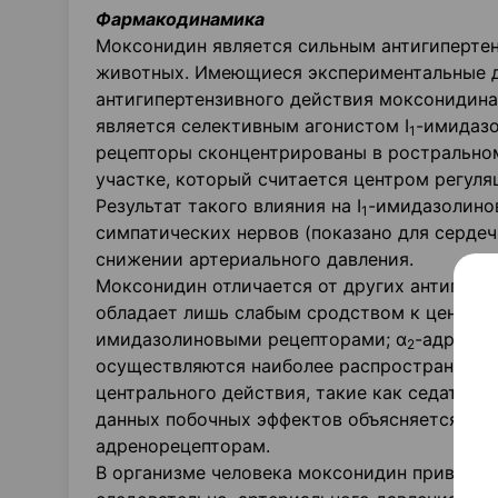
Фармакодинамика
Моксонидин является сильным антигипертен
животных. Имеющиеся экспериментальные д
антигипертензивного действия моксонидина
является селективным агонистом I
-имидазо
1
рецепторы сконцентрированы в ростральном
участке, который считается центром регул
Результат такого влияния на I
-имидазолино
1
симпатических нервов (показано для сердеч
снижении артериального давления.
Моксонидин отличается от других антигипер
обладает лишь слабым сродством к центра
имидазолиновыми рецепторами; α
-адренор
2
осуществляются наиболее распространенны
центрального действия, такие как седативн
данных побочных эффектов объясняется бла
адренорецепторам.
В организме человека моксонидин приводит