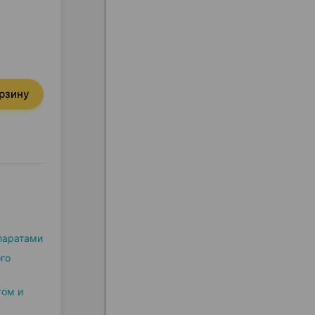
орзину
паратами
го
том и