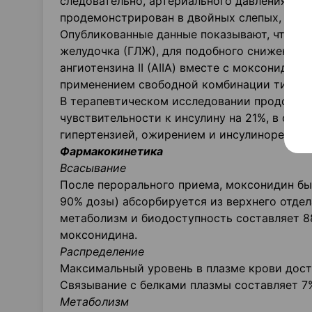
следовательно, артериального давления. А
продемонстрирован в двойных слепых, пла
Опубликованные данные показывают, что у п
желудочка (ГЛЖ), для подобного снижения а
ангиотензина II (АIIА) вместе с моксонидин
применением свободной комбинации тиазидн
В терапевтическом исследовании продолжи
чувствительности к инсулину на 21%, в сра
гипертензией, ожирением и инсулинорезист
Фармакокинетика
Всасывание
После перорального приема, моксонидин бы
90% дозы) абсорбируется из верхнего отде
метаболизм и биодоступность составляет 8
моксонидина.
Распределение
Максимальный уровень в плазме крови дост
Связывание с белками плазмы составляет 7% 
Метаболизм