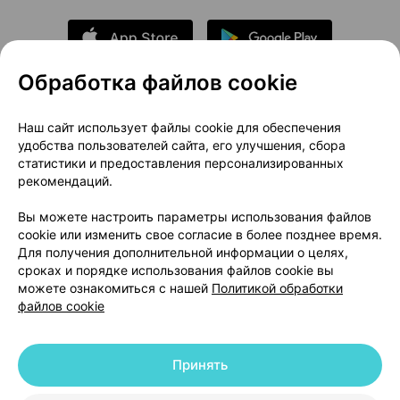
Обработка файлов cookie
О проекте
Новости проекта
Наш сайт использует файлы cookie для обеспечения
удобства пользователей сайта, его улучшения, сбора
Размещение рекламы
Медицинский маркетинг
статистики и предоставления персонализированных
Публичный договор
Доставка
рекомендаций.
Пользовательское соглашение
Вы можете настроить параметры использования файлов
Способы оплаты
Вакансии
Партнеры
cookie или изменить свое согласие в более позднее время.
Написать руководителю 103.by
Для получения дополнительной информации о целях,
сроках и порядке использования файлов cookie вы
Написать в поддержку
можете ознакомиться с нашей
Политикой обработки
Персональные настройки Cookie
файлов cookie
Обработка персональных данных
Принять
© 2026 ООО «Артокс Лаб», УНП 191700409 | 220012, Республика Беларусь,
г. Минск, улица Толбухина, 2, пом. 16 | help@103.by
|
Служба поддержки