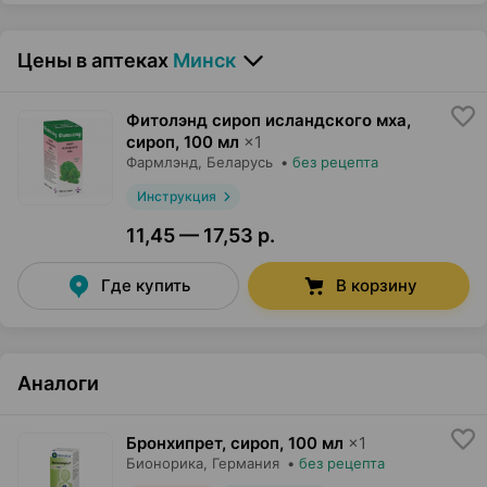
Цены в аптеках
Минск
Фитолэнд сироп исландского мха,
сироп
,
100 мл
×
1
Фармлэнд
, Беларусь
•
без рецепта
Инструкция
11,45 — 17,53 р.
Где купить
В корзину
Аналоги
Бронхипрет, сироп
,
100 мл
×
1
Бионорика
, Германия
•
без рецепта