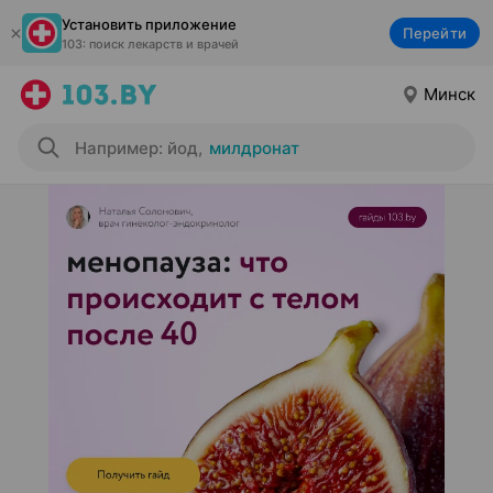
Установить приложение
Перейти
103: поиск лекарств и врачей
Минск
Например: йод
,
милдронат