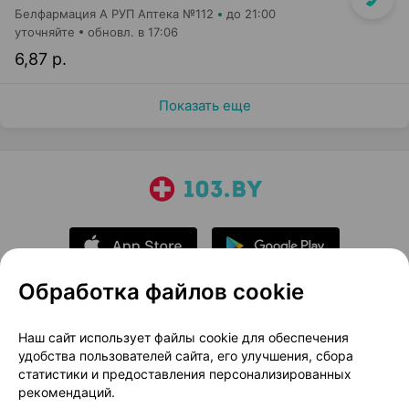
Белфармация А РУП Аптека №112
до 21:00
уточняйте
обновл. в 17:06
6,87 р.
Показать еще
Обработка файлов cookie
О проекте
Новости проекта
Наш сайт использует файлы cookie для обеспечения
удобства пользователей сайта, его улучшения, сбора
Размещение рекламы
Медицинский маркетинг
статистики и предоставления персонализированных
Публичный договор
Доставка
рекомендаций.