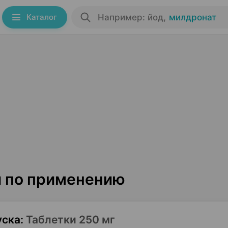
Каталог
Например: йод
,
милдронат
я по применению
уска
:
Таблетки 250 мг