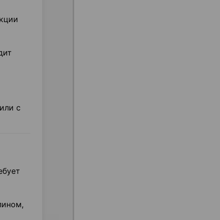
нкции
дит
или с
ебует
пином,