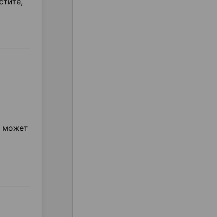
стите,
з может