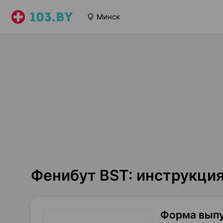
Минск
Фенибут BST: инструкци
Форма вып