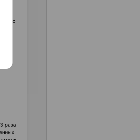
енного
 3 раза
венных
онтроль