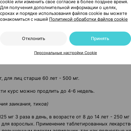
cookie или изменить свое согласие в более позднее время.
ле еды, запивая водой.
Для получения дополнительной информации о целях,
сроках и порядке использования файлов cookie вы можете
ознакомиться с нашей
Политикой обработки файлов cookie
врачом с учетом заболевания, переносимости лекарств
Отклонить
Принять
зы.
растения) и нарушениях сна
Персональные настройки Cookie
, для лиц старше 60 лет - 500 мг.
сти курс можно продлить до 4-6 недель.
ния заикания, тиков)
5 мг 3 раза в день, в возрасте от 8 до 14 лет - 250 мг
ы для взрослых. Применение таблетированных лекарст
 повышенным риском аспирации, так как полностью к