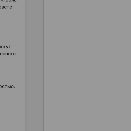
расте
могут
венного
остью.