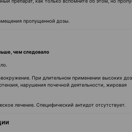
ный препарат, как только вспомните об этом, но пропу
замещения пропущенной дозы.
льше, чем следовало
ло.
ловокружение. При длительном применении высоких до
отензия, нарушения почечной деятельности, жировая
ское лечение. Специфический антидот отсутствует.
ции