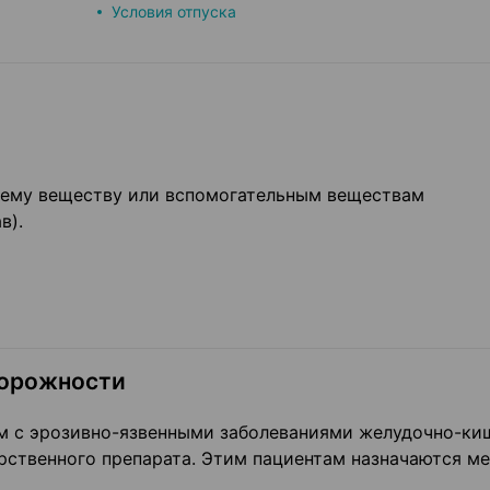
Условия отпуска
ему веществу или вспомогательным веществам
в).
торожности
м с эрозивно-язвенными заболеваниями желудочно-ки
рственного препарата. Этим пациентам назначаются м