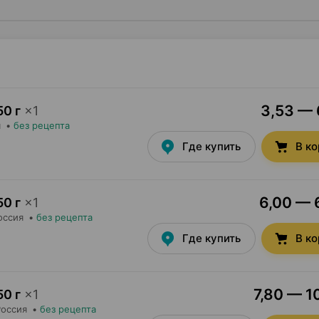
3,53 — 
50 г
×
1
я
•
без рецепта
Где купить
В к
6,00 — 6
50 г
×
1
оссия
•
без рецепта
Где купить
В к
7,80 — 1
50 г
×
1
Россия
•
без рецепта