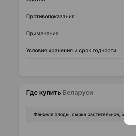
Противопоказания
Применение
Условия хранения и срок годности
Где купить
Беларуси
Фенхеля плоды, сырье растительное, 50 г ×