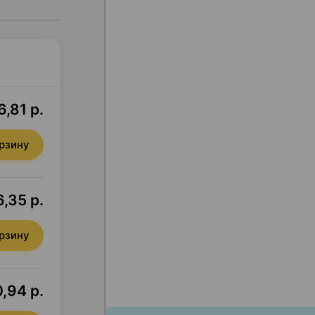
6,81 р.
орзину
,35 р.
орзину
0,94 р.