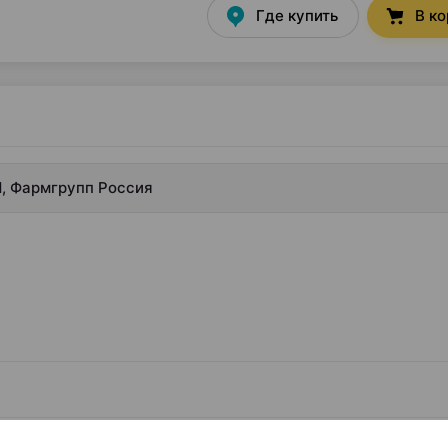
Где купить
В к
1, Фармгрупп Россия