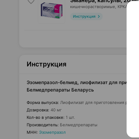
Эманера, капсулы
,
20 мг
кишечнорастворимые,
КРКА
, Сло
Инструкция
Инструкция
Эзомепразол-белмед, лиофилизат для приготовл
Белмедпрепараты Беларусь
Форма выпуска
:
Лиофилизат для приготовления раство
Дозировка
:
40 мг
Кол-во в упаковке
:
1 шт.
Производитель
:
Белмедпрепараты
МНН
:
Эзомепразол