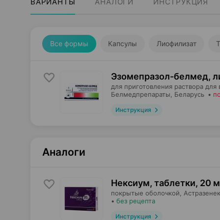
ВАРИАНТЫ
АНАЛОГИ
ИНСТРУКЦИЯ
Все формы
Капсулы
Лиофилизат
Т
Эзомепразол-белмед, л
для приготовления раствора для 
Белмедпрепараты
, Беларусь
•
п
Инструкция
Аналоги
Нексиум, таблетки
,
20 м
покрытые оболочкой,
Астразене
•
без рецепта
Инструкция