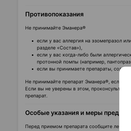
Противопоказания
Не принимайте Эманера®
если у вас аллергия на эзомепразол и
разделе «Состав»),
если у вас когда-либо были аллергиче
протонной помпы (например, пантопразо
если вы принимаете препараты, содерж
Не принимайте препарат Эманера®, если чт
Если вы не уверены в этом, проконсультиру
препарат.
Особые указания и меры предос
Перед приемом препарата сообщите лечащему