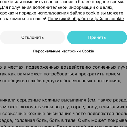
cookie или изменить свое согласие в более позднее время.
Для получения дополнительной информации о целях,
сроках и порядке использования файлов cookie вы можете
ознакомиться с нашей
Политикой обработки файлов cookie
 препарата (который уменьшает выработку желудочной
и,
Отклонить
Принять
анализ крови (Хромогранин А).
Персональные настройки Cookie
но в местах, подверженных воздействию солнечных луч
так как вам может потребоваться прекратить прием
е сообщить о любых других болезненных состояниях,
зникали серьезные кожные высыпания (см. также разде
может включать язвы во рту, горле, носу, гениталиях 
ти серьезные кожные высыпания часто появляются посл
адка, головная боль, боль в теле. Сыпь может покрыва