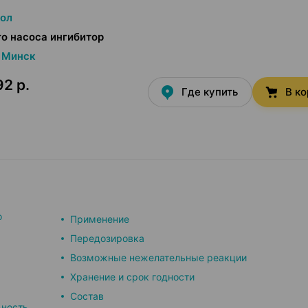
ол
о насоса ингибитор
Минск
92 р.
Где купить
В к
о
Применение
Передозировка
Возможные нежелательные реакции
Хранение и срок годности
Состав
ьность