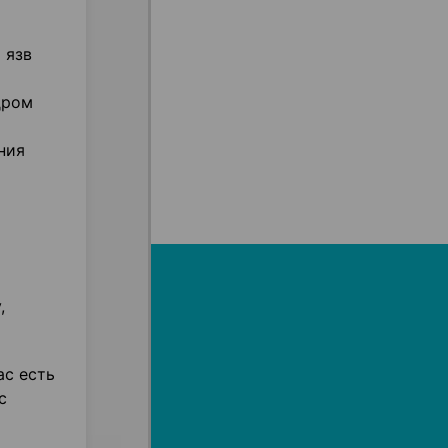
 язв
дром
ния
,
ас есть
с