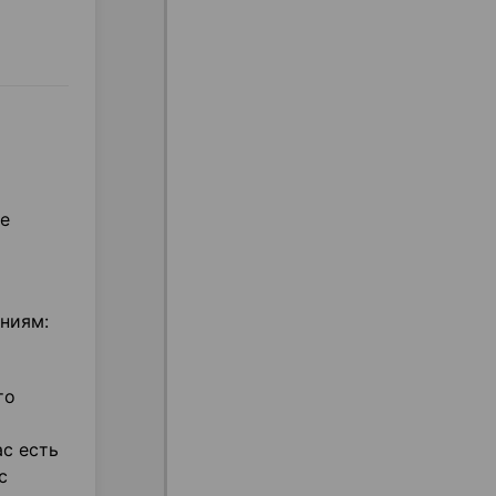
пе
ниям:
то
ас есть
с