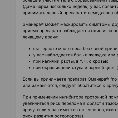
большие участки тела с образованием пузы
(даже через несколько недель) у вас появи
принимать данный препарат и немедленно об
Эманера® может маскировать симптомы друг
приема препарата наблюдается один из пер
лечащему врачу:
вы теряете много веса без явной причи
у вас наблюдается боль в желудке или
при наличии рвоты, в т. ч. с кровью,
при окрашивании стула в черный цвет 
Если вы принимаете препарат Эманера® "по
или изменяются, следует обратиться к врачу
При применении ингибитора протонной помп
увеличиться риск перелома в области тазоб
врачу, если у вас имеется остеопороз, или
риск развития остеопороза).