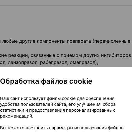
ли любые другие компоненты препарата (перечисленные 
ские реакции, связанные с приемом других ингибиторов
л, ланзопразол, рабепразол, омепразол),
ащие нелфинавир (применяется для лечения ВИЧ).
Обработка файлов cookie
о-либо из вышеперечисленного применимо в отношении
йтесь с лечащим врачом до того, как начать принимать
Наш сайт использует файлы cookie для обеспечения
удобства пользователей сайта, его улучшения, сбора
статистики и предоставления персонализированных
торожности
рекомендаций.
 врачу, если у вас:
Вы можете настроить параметры использования файлов