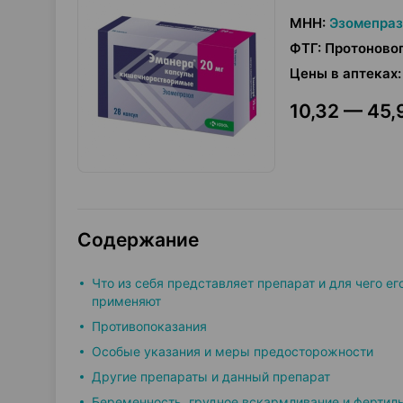
МНН
:
Эзомепраз
ФТГ
:
Протоновог
Цены в аптеках
:
10,32 — 45,
Содержание
Что из себя представляет препарат и для чего ег
применяют
Противопоказания
Особые указания и меры предосторожности
Другие препараты и данный препарат
Беременность, грудное вскармливание и фертил