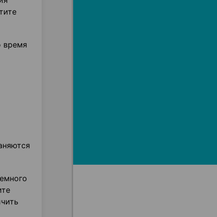
ия
тите
о время
аняются
немного
ите
ичить