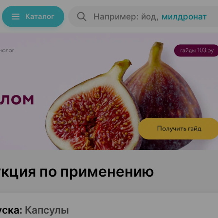
Каталог
Например: йод
,
милдронат
укция по применению
уска
:
Капсулы