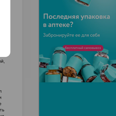
ей,
л
и
е
ть