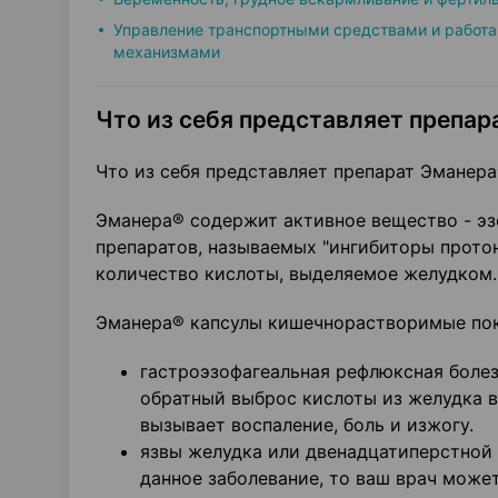
Управление транспортными средствами и работа
механизмами
Что из себя представляет препара
Что из себя представляет препарат Эманер
Эманера® содержит активное вещество - эзо
препаратов, называемых "ингибиторы прот
количество кислоты, выделяемое желудком.
Эманера® капсулы кишечнорастворимые пок
гастроэзофагеальная рефлюксная болез
обратный выброс кислоты из желудка в
вызывает воспаление, боль и изжогу.
язвы желудка или двенадцатиперстной к
данное заболевание, то ваш врач може