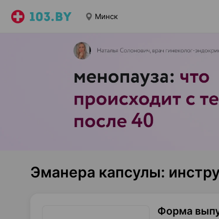
Минск
Эманера капсулы: инстр
Форма вып