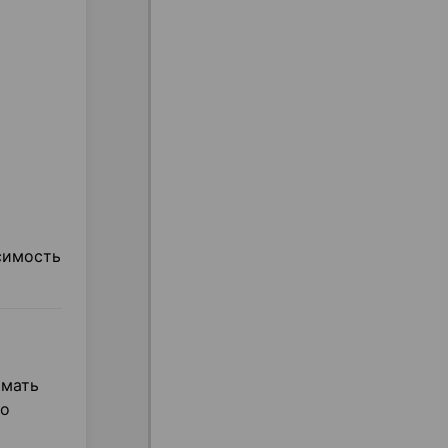
симость
имать
то