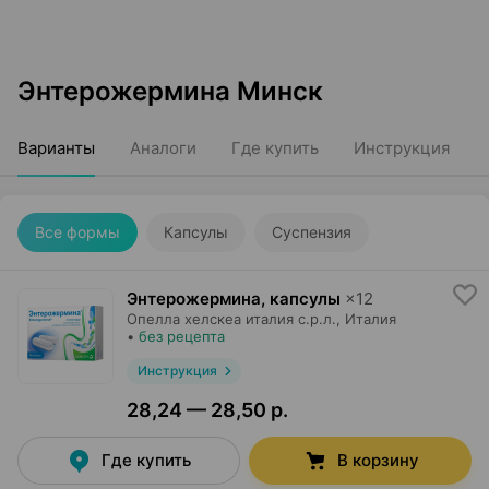
Энтерожермина Минск
Варианты
Аналоги
Где купить
Инструкция
Все формы
Капсулы
Суспензия
Энтерожермина, капсулы
×
12
Опелла хелскеа италия с.р.л.
, Италия
•
без рецепта
Инструкция
28,24 — 28,50 р.
Где купить
В корзину