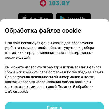
Обработка файлов cookie
О проекте
Новости проекта
Наш сайт использует файлы cookie для обеспечения
удобства пользователей сайта, его улучшения, сбора
Размещение рекламы
Медицинский маркетинг
статистики и предоставления персонализированных
Публичный договор
Доставка
рекомендаций.
Пользовательское соглашение
Вы можете настроить параметры использования файлов
Способы оплаты
Вакансии
Партнеры
cookie или изменить свое согласие в более позднее время.
Написать руководителю 103.by
Для получения дополнительной информации о целях,
сроках и порядке использования файлов cookie вы
Написать в поддержку
можете ознакомиться с нашей
Политикой обработки
Персональные настройки Cookie
файлов cookie
Обработка персональных данных
Принять