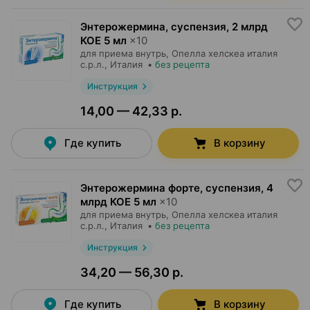
Энтерожермина, суспензия
,
2 млрд
КОЕ 5 мл
×
10
для приема внутрь,
Опелла хелскеа италия
с.р.л.
, Италия
•
без рецепта
Инструкция
14,00 — 42,33 р.
Где купить
В корзину
Энтерожермина форте, суспензия
,
4
млрд КОЕ 5 мл
×
10
для приема внутрь,
Опелла хелскеа италия
с.р.л.
, Италия
•
без рецепта
Инструкция
34,20 — 56,30 р.
Где купить
В корзину