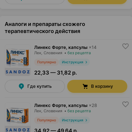
Аналоги и препараты схожего
терапевтического действия
Линекс Форте, капсулы
×
14
Лек
, Словения
•
без рецепта
Популярно
Инструкция
22,33 — 31,82 р.
Где купить
В корзину
Линекс Форте, капсулы
×
28
Лек
, Словения
•
без рецепта
Популярно
Инструкция
34,92 — 49,64 р.