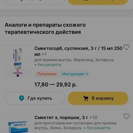
Аналоги и препараты схожего
терапевтического действия
Смектосорб, суспензия
,
3 г / 15 мл 250
мл
×
1
для приема внутрь,
Фармлэнд
, Беларусь
•
без рецепта
Популярно
Инструкция
17,80 — 29,92 р.
Где купить
В корзину
Смектит э, порошок
,
3 г
×
10
для приготовления суспензии для приема
внутрь,
Экзон
, Беларусь
•
без рецепта