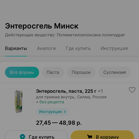
Энтеросгель Минск
Действующее вещество
:
Полиметилсилоксана полигидрат
Варианты
Аналоги
Где купить
Инструкция
Все формы
Паста
Порошок
Суспензия
Энтеросгель, паста
,
225 г
×
1
для приема внутрь,
Силма
, Россия
•
без рецепта
Инструкция
27,45 — 48,98 р.
Где купить
В корзину