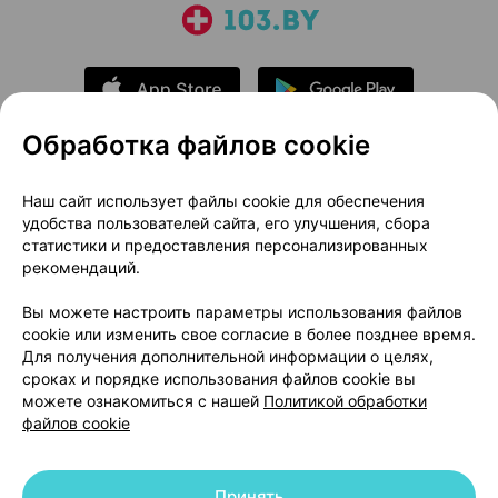
Обработка файлов cookie
О проекте
Новости проекта
Наш сайт использует файлы cookie для обеспечения
удобства пользователей сайта, его улучшения, сбора
Размещение рекламы
Медицинский маркетинг
статистики и предоставления персонализированных
Публичный договор
Доставка
рекомендаций.
Пользовательское соглашение
Вы можете настроить параметры использования файлов
Способы оплаты
Вакансии
Партнеры
cookie или изменить свое согласие в более позднее время.
Написать руководителю 103.by
Для получения дополнительной информации о целях,
сроках и порядке использования файлов cookie вы
Написать в поддержку
можете ознакомиться с нашей
Политикой обработки
Персональные настройки Cookie
файлов cookie
Обработка персональных данных
Принять