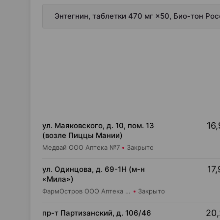
Энтегнин, таблетки 470 мг ×50, Био-тон Ро
16,
ул. Маяковского, д. 10, пом. 13
(возле Пиццы Мании)
Медвай ООО Аптека №7
Закрыто
17,
ул. Одинцова, д. 69-1Н (м-н
«Мила»)
ФармОстров ООО Аптека №16 на Одинцова
Закрыто
20,
пр-т Партизанский, д. 106/46