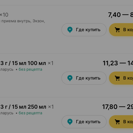
7,40 — 8
×
10
 приема внутрь,
Экзон
,
Где купить
В к
11,23 — 1
3 г / 15 мл 100 мл
×
1
еларусь
•
без рецепта
Где купить
В к
17,80 — 29
3 г / 15 мл 250 мл
×
1
еларусь
•
без рецепта
Где купить
В к