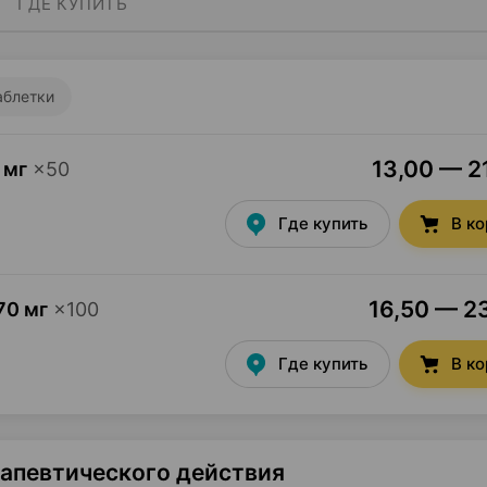
ГДЕ КУПИТЬ
аблетки
13,00 — 21
 мг
×
50
Где купить
В к
16,50 — 23
70 мг
×
100
Где купить
В к
рапевтического действия