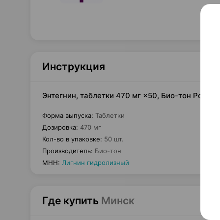
Инструкция
Энтегнин, таблетки 470 мг ×50, Био-тон Россия
Форма выпуска
:
Таблетки
Дозировка
:
470 мг
Кол-во в упаковке
:
50 шт.
Производитель
:
Био-тон
МНН
:
Лигнин гидролизный
Где купить
Минск