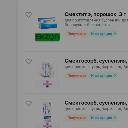
Смектит э, порошок
,
3 г
для приготовления суспензии для
Беларусь
•
без рецепта
Популярно
Инструкция
Смектосорб, суспензия
,
для приема внутрь,
Фармлэнд
, Б
Популярно
Инструкция
Смектосорб, суспензия
,
для приема внутрь,
Фармлэнд
, Б
Популярно
Инструкция