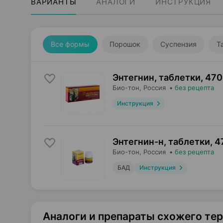
ВАРИАНТЫ
АНАЛОГИ
ИНСТРУКЦИЯ
Все формы
Порошок
Суспензия
Т
Энтегнин, таблетки
,
470
Био-тон
, Россия
•
без рецепта
Инструкция
Энтегнин-н, таблетки
,
4
Био-тон
, Россия
•
без рецепта
БАД
Инструкция
Аналоги и препараты схожего те