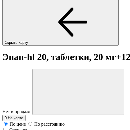
Скрыть карту
Энап-hl 20, таблетки, 20 мг+1
Нет в продаже
0
На карте
По цене
По расстоянию
Открыто