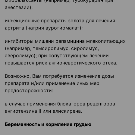
миорелаксанты (например, тубокурарин при
анестезии);
инъекционные препараты золота для лечения
артрита (натрия ауротиомалат);
ингибиторы мишени рапамицина млекопитающих
(например, темсиролимус, сиролимус,
эверолимус); при сопутствующем лечении
повышается риск ангионевротического отека.
Возможно, Вам потребуется изменение дозы
препарата и/или применение иных мер
предосторожности:
в случае применения блокаторов рецепторов
ангиотензина II или алискирена.
Беременность и кормление грудью