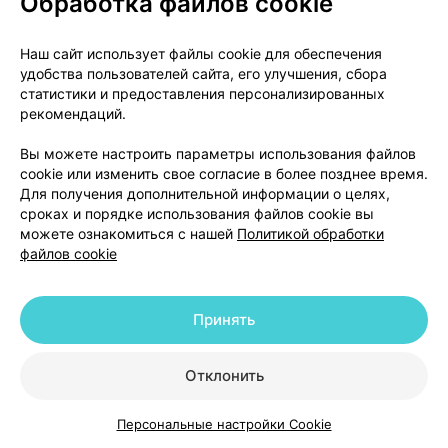
Обработка файлов cookie
рак кожи и губы (немеланомный рак кожи);
Наш сайт использует файлы cookie для обеспечения
синдром неадекватной секреции
удобства пользователей сайта, его улучшения, сбора
антидиуретического гормона.
статистики и предоставления персонализированных
рекомендаций.
В литературе описан симптомокомплекс,
включающий все или только некоторые из
Вы можете настроить параметры использования файлов
cookie или изменить свое согласие в более позднее время.
указанных признаков: лихорадка, серозит,
Для получения дополнительной информации о целях,
васкулит, миалгия / миозит, артралгия/артрит,
сроках и порядке использования файлов cookie вы
положительный тест на антинуклеарные антитела
можете ознакомиться с нашей
Политикой обработки
(ANA), увеличение скорости оседания
файлов cookie
эритроцитов (СОЭ), эозинофилия и лейкоцитоз.
В случае возникновения любого из перечисленных
Принять
или не указанного в этом листке-вкладыше
побочного эффекта следует обратиться к врачу.
Отклонить
Условия хранения
Персональные настройки Cookie
Каталог
Корзина
Избранное
Профиль