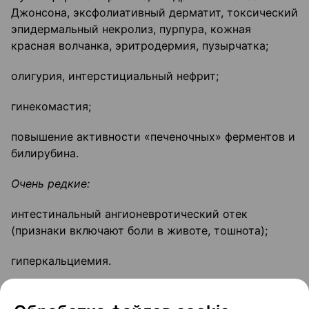
Джонсона, эксфолиативный дерматит, токсический
эпидермальный некролиз, пурпура, кожная
красная волчанка, эритродермия, пузырчатка;
олигурия, интерстициальный нефрит;
гинекомастия;
повышение активности «печеночных» ферментов и
билирубина.
Очень редкие:
интестинальный ангионевротический отек
(признаки включают боли в животе, тошнота);
гиперкальциемия.
Частота неизвестна: