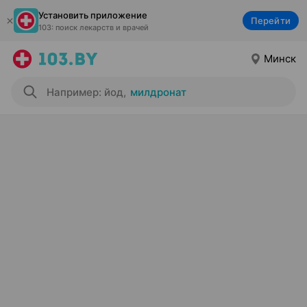
Установить приложение
Перейти
103: поиск лекарств и врачей
Минск
Например: йод
,
милдронат