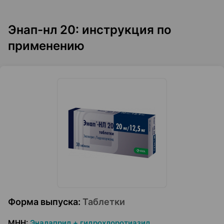
Энап-нл 20: инструкция по
применению
Форма выпуска
:
Таблетки
МНН
:
Эналаприл + гидрохлоротиазид