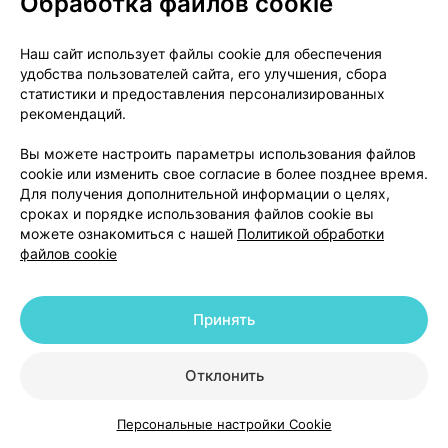
Обработка файлов cookie
Нечасто: нарушение функции почек, почечная
недостаточность, протеинурия
Наш сайт использует файлы cookie для обеспечения
Редко: олигурия
удобства пользователей сайта, его улучшения, сбора
Нарушения репродуктивной системы и молочных
статистики и предоставления персонализированных
рекомендаций.
желез:
Нечасто: импотенция
Вы можете настроить параметры использования файлов
Редко: гинекомастия
cookie или изменить свое согласие в более позднее время.
Общие нарушения:
Для получения дополнительной информации о целях,
Очень часто: астения
сроках и порядке использования файлов cookie вы
можете ознакомиться с нашей
Политикой обработки
Часто: усталость
файлов cookie
Нечасто: мышечные судороги, приливы, шум в
ушах, общее недомогание, лихорадка
Лабораторные показатели:
Принять
Часто: гиперкалиемия, повышение уровня
креатинина
Отклонить
Нечасто: повышение уровня мочевины в крови,
гипонатриемия
Персональные настройки Cookie
Редко: повышение уровня печеночных ферментов,
Каталог
Корзина
Избранное
Профиль