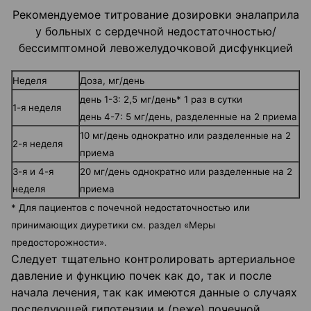
Рекомендуемое титрование дозировки эналаприла
у больных с сердечной недостаточностью/
бессимптомной левожелудочковой дисфункцией
Неделя
Доза, мг/день
день 1-3: 2,5 мг/день* 1 раз в сутки
1-я неделя
день 4-7: 5 мг/день, разделенные на 2 приема
10 мг/день однократно или разделенные на 2
2-я неделя
приема
3-я и 4-я
20 мг/день однократно или разделенные на 2
неделя
приема
* Для пациентов с почечной недостаточностью или
принимающих диуретики см. раздел «Меры
предосторожности».
Следует тщательно контролировать артериальное
давление и функцию почек как до, так и после
начала лечения, так как имеются данные о случаях
последующей гипотензии и (реже) почечной