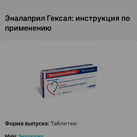
Эналаприл Гексал: инструкция по
применению
Форма выпуска
:
Таблетки
МНН
:
Эналаприл