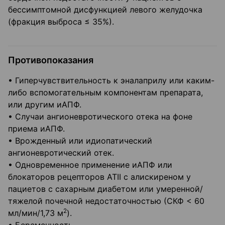
бессимптомной дисфункцией левого желудочка
(фракция выброса ≤ 35%).
Противопоказания
• Гиперчувствительность к эналаприлу или каким-
либо вспомогательным компонентам препарата,
или другим иАПФ.
• Случаи ангионевротического отека на фоне
приема иАПФ.
• Врожденный или идиопатический
ангионевротический отек.
• Одновременное применение иАПФ или
блокаторов рецепторов АТII с алискиреном у
пациетов с сахарным диабетом или умеренной/
тяжелой почечной недостаточностью (СКФ < 60
2
мл/мин/1,73 м
).