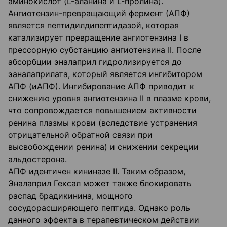
аминокислот (L-аланина и L-пролина).
Ангиотензин-превращающий фермент (АПФ)
является пептидилдипептидазой, которая
катализирует превращение ангиотензина I в
прессорную субстанцию ангиотензина II. После
абсорбции эналаприл гидролизируется до
эаналаприлата, который является ингибитором
АПФ (иАПФ). Ингибирование АПФ приводит к
снижению уровня ангиотензина II в плазме крови,
что сопровождается повышением активности
ренина плазмы крови (вследствие устранения
отрицательной обратной связи при
высвобождении ренина) и снижении секреции
альдостерона.
АПФ идентичен кининазе II. Таким образом,
Эналаприл Гексал может также блокировать
распад брадикинина, мощного
сосудорасширяющего пептида. Однако роль
данного эффекта в терапевтическом действии