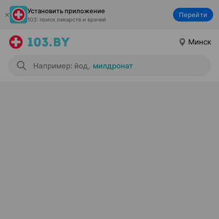
Установить приложение
Перейти
103: поиск лекарств и врачей
Минск
Например: йод
,
милдронат