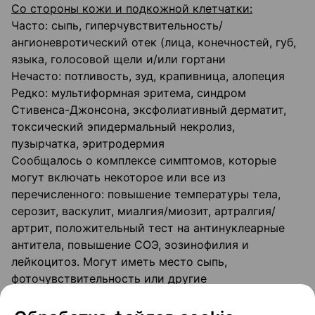
Со стороны кожи и подкожной клетчатки:
Часто: сыпь, гиперчувствительность/
ангионевротический отек (лица, конечностей, губ,
языка, голосовой щели и/или гортани
Нечасто: потливость, зуд, крапивница, алопеция
Редко: мультиформная эритема, синдром
Стивенса-Джонсона, эксфолиативный дерматит,
токсический эпидермальный некролиз,
пузырчатка, эритродермия
Сообщалось о комплексе симптомов, которые
могут включать некоторое или все из
перечисленного: повышение температуры тела,
серозит, васкулит, миалгия/миозит, артралгия/
артрит, положительный тест на антинуклеарные
антитела, повышение СОЭ, эозинофилия и
лейкоцитоз. Могут иметь место сыпь,
фоточувствительность или другие
дерматологические проявления.
Со стороны почек и мочевыводящих путей: