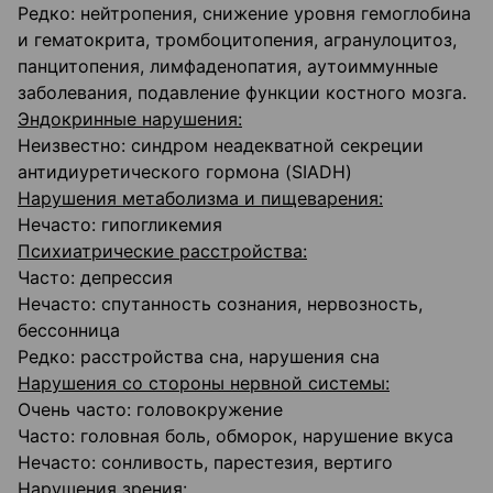
Редко: нейтропения, снижение уровня гемоглобина
и гематокрита, тромбоцитопения, агранулоцитоз,
панцитопения, лимфаденопатия, аутоиммунные
заболевания, подавление функции костного мозга.
Эндокринные нарушения:
Неизвестно: синдром неадекватной секреции
антидиуретического гормона (SIADH)
Нарушения метаболизма и пищеварения:
Нечасто: гипогликемия
Психиатрические расстройства:
Часто: депрессия
Нечасто: спутанность сознания, нервозность,
бессонница
Редко: расстройства сна, нарушения сна
Нарушения со стороны нервной системы:
Очень часто: головокружение
Часто: головная боль, обморок, нарушение вкуса
Нечасто: сонливость, парестезия, вертиго
Нарушения зрения: