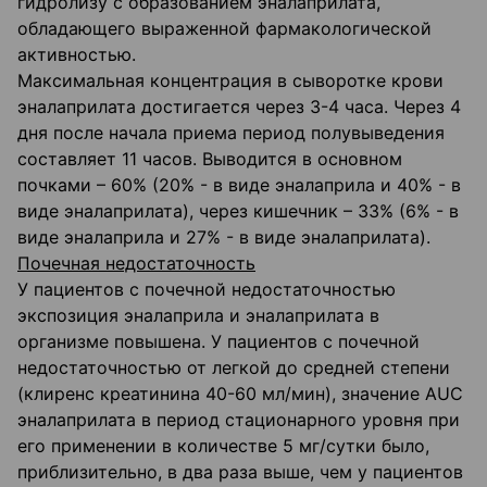
гидролизу с образованием эналаприлата,
обладающего выраженной фармакологической
активностью.
Максимальная концентрация в сыворотке крови
эналаприлата достигается через 3-4 часа. Через 4
дня после начала приема период полувыведения
составляет 11 часов. Выводится в основном
почками – 60% (20% - в виде эналаприла и 40% - в
виде эналаприлата), через кишечник – 33% (6% - в
виде эналаприла и 27% - в виде эналаприлата).
Почечная недостаточность
У пациентов с почечной недостаточностью
экспозиция эналаприла и эналаприлата в
организме повышена. У пациентов с почечной
недостаточностью от легкой до средней степени
(клиренс креатинина 40-60 мл/мин), значение AUC
эналаприлата в период стационарного уровня при
его применении в количестве 5 мг/сутки было,
приблизительно, в два раза выше, чем у пациентов