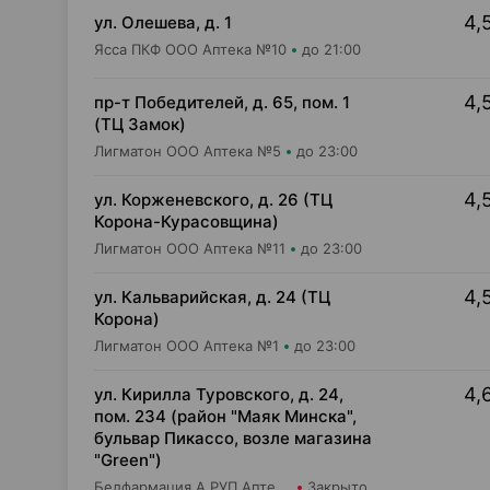
4,
ул. Олешева, д. 1
Ясса ПКФ ООО Аптека №10
до 21:00
4,
пр-т Победителей, д. 65, пом. 1
(ТЦ Замок)
Лигматон ООО Аптека №5
до 23:00
4,
ул. Корженевского, д. 26 (ТЦ
Корона-Курасовщина)
Лигматон ООО Аптека №11
до 23:00
4,
ул. Кальварийская, д. 24 (ТЦ
Корона)
Лигматон ООО Аптека №1
до 23:00
4,
ул. Кирилла Туровского, д. 24,
пом. 234 (район "Маяк Минска",
бульвар Пикассо, возле магазина
"Green")
Белфармация А РУП Аптека №17
Закрыто