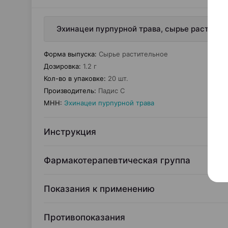
Эхинацеи пурпурной трава, сырье раститель
Форма выпуска
:
Сырье растительное
Дозировка
:
1.2 г
Кол-во в упаковке
:
20 шт.
Производитель
:
Падис С
МНН
:
Эхинацеи пурпурной трава
Инструкция
Фармакотерапевтическая группа
Показания к применению
Противопоказания