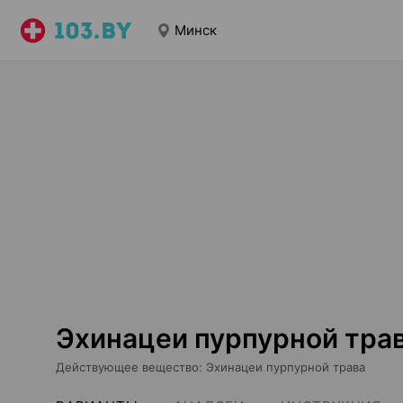
Минск
Эхинацеи пурпурной тра
Действующее вещество
:
Эхинацеи пурпурной трава