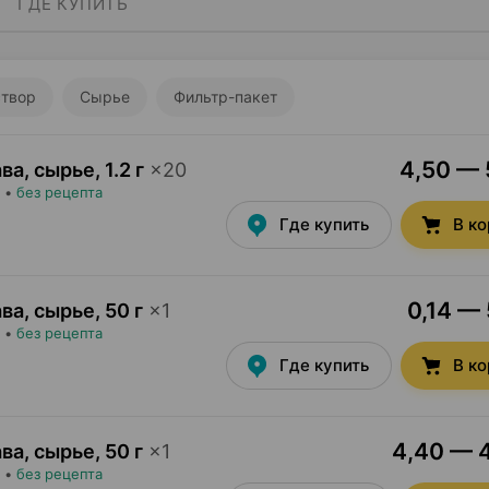
ГДЕ КУПИТЬ
створ
Сырье
Фильтр-пакет
4,50 — 
ва, сырье
,
1.2 г
×
20
•
без рецепта
Где купить
В к
0,14 — 
ва, сырье
,
50 г
×
1
•
без рецепта
Где купить
В к
4,40 — 4
ва, сырье
,
50 г
×
1
•
без рецепта