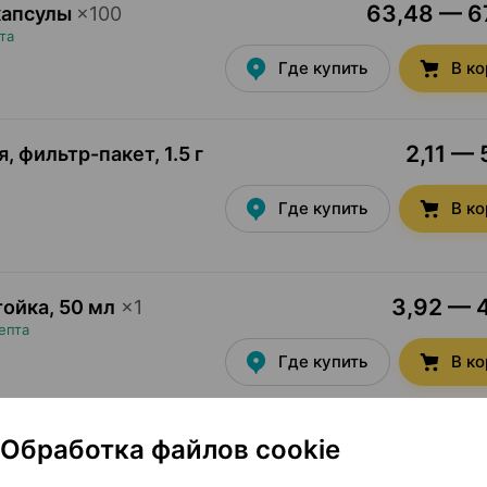
63,48 — 67
капсулы
×
100
та
Где купить
В к
2,11 — 
я, фильтр-пакет
,
1.5 г
Где купить
В к
3,92 — 4
тойка
,
50 мл
×
1
епта
Где купить
В к
Обработка файлов cookie