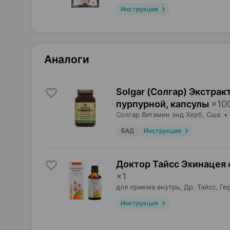
Инструкция
Аналоги
Solgar (Солгар) Экстрак
пурпурной, капсулы
×
10
Солгар Витамин энд Херб
, Сша
•
БАД
Инструкция
Доктор Тайсс Эхинацея 
×
1
для приема внутрь,
Др. Тайсс
, Ге
Инструкция