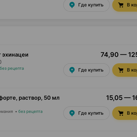
Где купить
В к
74,90 — 125
т эхинацеи
0
без рецепта
Где купить
В к
15,05 — 1
форте, раствор
,
50 мл
рмания
•
без рецепта
Где купить
В к