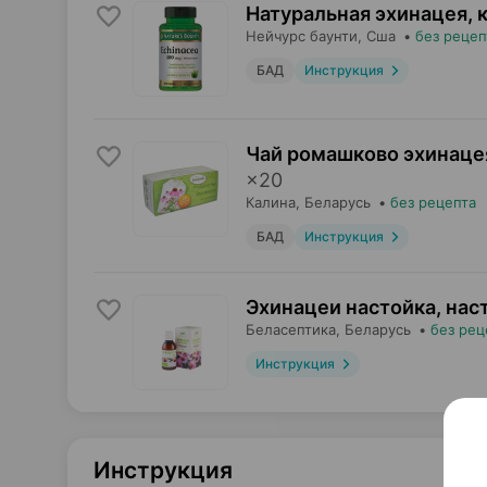
Натуральная эхинацея, 
Нейчурс баунти
, Сша
•
без рецеп
БАД
Инструкция
Чай ромашково эхинаце
×
20
Калина
, Беларусь
•
без рецепта
БАД
Инструкция
Эхинацеи настойка, нас
Беласептика
, Беларусь
•
без рец
Инструкция
Инструкция