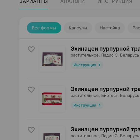
ВАРИАНТЫ
АНАЛОГИ
ИНСТРУКЦИЯ
Все формы
Капсулы
Настойка
Ра
Эхинацеи пурпурной тра
растительное,
Падис С
, Беларусь
Инструкция
Эхинацеи пурпурной тра
растительное,
Биотест
, Беларусь
Инструкция
Эхинацеи пурпурной тра
растительное,
Падис С
, Беларусь